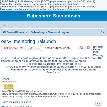
[phpBB Debug] PHP Warning
: in file
[ROOT]/phpbb/session.php
on line
583
:
sizeof():
Parameter must be an array or an object that implements Countable
[phpBB Debug] PHP Warning
: in file
[ROOT]/phpbb/session.php
on line
639
:
sizeof():
Parameter must be an array or an object that implements Countable
Babenberg Stammtisch
S
Foren-Übersicht
Babenberg
Veranstaltungen
u
oecv_mentoring_relaunch
c
[phpBB
Suche
Erweiterte 
Antworten
h
Debug]
PHP
e
Warning
:
in file
[ROOT]/vendor/twig/twig/lib/Twig/Extension/Core.php
on line
1275
:
count():
Parameter must be an array or an object that implements Countable
1 Beitrag
[phpBB Debug] PHP Warning
: in file
[ROOT]/vendor/twig/twig/lib/Twig/Extension/Core.php
on line
1275
:
count():
Parameter must be an array or an object that implements Countable
•Seite
1
von
1
snare
Budenhocker
[phpBB Debug] PHP Warning
: in file
[ROOT]/vendor/twig/twig/lib/Twig/Extension/Core.php
on line
1275
:
count(): Parameter
must be an array or an object that implements Countable
oecv_mentoring_relaunch
B
Mi, 27. Aug 2008, 18:00