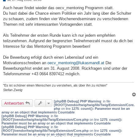
e
i
Auch heuer findet wieder das oecv_mentoring Programm statt.
t
Du hast dabei die Chance einem Politiker ein Jahr lang über die Schulter
r
a
zu schauen, zudem finden vier Wochenendseminare zu verschiedenen
g
Themen mit sehr interessanten Vortragenden statt.
Als Teilnehmer der ersten Runde kann ich nur jedem empfehlen
teilzunehmen. Aufgrund der begrenzten Teilnehmerzahl musst du dich bei
Interesse für das Mentoring Programm bewerben!
Die Bewerbung erfolgt durch einen Lebenslauf und ein
Motivationsschreiben an
oecv_mentoring@lukasmandl.at
Die
Bewerbungsfrist endet am 31. August 2008. Rückfragen sind unter der
Telefonnummer +43 0664 8397412 möglich.
"Es ist schöner einen Menschen zu verstehen, als über ihn zu richten"
Stefan Zweig
[phpBB Debug] PHP Warning
: in file
Antworten
[ROOT]/vendor/twig/twig/lib/Twig/Extension/Core.
php
on line
1275
:
count(): Parameter must be an
array or an object that implements Countable
[phpBB Debug] PHP Warning
: in file
[ROOT]/vendor/twig/twig/lib/Twig/Extension/Core.php
on line
1275
:
count():
Parameter must be an array or an object that implements Countable
[phpBB Debug] PHP Warning
: in file
[ROOT]/vendor/twig/twig/lib/Twig/Extension/Core.php
on line
1275
:
count():
Parameter must be an array or an object that implements Countable