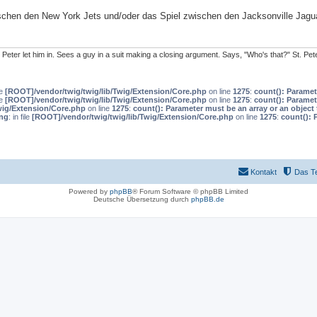
schen den New York Jets und/oder das Spiel zwischen den Jacksonville Jagu
. Peter let him in. Sees a guy in a suit making a closing argument. Says, "Who's that?" St. Pe
le
[ROOT]/vendor/twig/twig/lib/Twig/Extension/Core.php
on line
1275
:
count(): Paramet
le
[ROOT]/vendor/twig/twig/lib/Twig/Extension/Core.php
on line
1275
:
count(): Paramet
wig/Extension/Core.php
on line
1275
:
count(): Parameter must be an array or an objec
ng
: in file
[ROOT]/vendor/twig/twig/lib/Twig/Extension/Core.php
on line
1275
:
count(): 
Kontakt
Das T
Powered by
phpBB
® Forum Software © phpBB Limited
Deutsche Übersetzung durch
phpBB.de