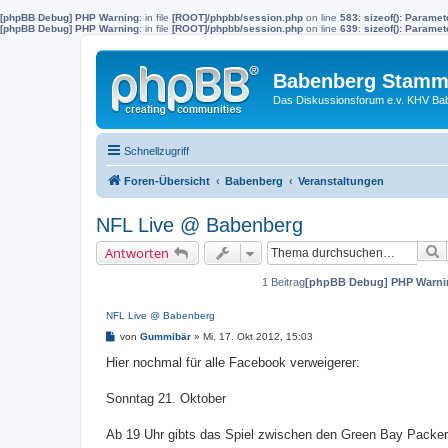
[phpBB Debug] PHP Warning
: in file
[ROOT]/phpbb/session.php
on line
583
:
sizeof(): Parame
[phpBB Debug] PHP Warning
: in file
[ROOT]/phpbb/session.php
on line
639
:
sizeof(): Parame
Babenberg Stamm
Das Diskussionsforum e.v. KHV Ba
Schnellzugriff
Foren-Übersicht
Babenberg
Veranstaltungen
NFL Live @ Babenberg
S
Antworten
1 Beitrag
[phpBB Debug] PHP Warni
NFL Live @ Babenberg
B
von
Gummibär
»
Mi, 17. Okt 2012, 15:03
e
i
Hier nochmal für alle Facebook verweigerer:
t
r
a
Sonntag 21. Oktober
g
Ab 19 Uhr gibts das Spiel zwischen den Green Bay Packers