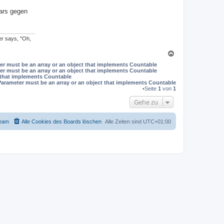
ars gegen
ter says, "Oh,
N
a
er must be an array or an object that implements Countable
c
er must be an array or an object that implements Countable
h
t that implements Countable
o
Parameter must be an array or an object that implements Countable
b
•Seite
1
von
1
e
Gehe zu
n
eam
Alle Cookies des Boards löschen
Alle Zeiten sind
UTC+01:00