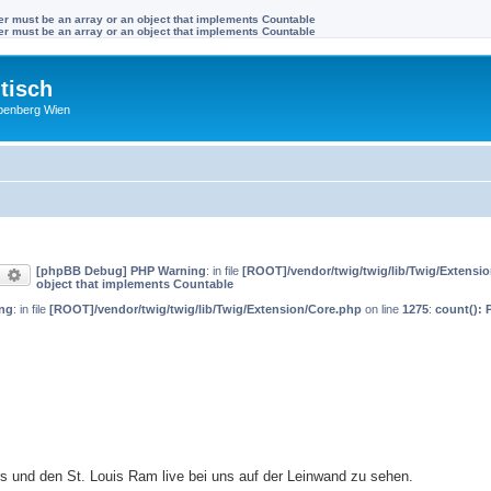
ter must be an array or an object that implements Countable
ter must be an array or an object that implements Countable
tisch
benberg Wien
[phpBB Debug] PHP Warning
: in file
[ROOT]/vendor/twig/twig/lib/Twig/Extensi
uche
Erweiterte Suche
object that implements Countable
ng
: in file
[ROOT]/vendor/twig/twig/lib/Twig/Extension/Core.php
on line
1275
:
count(): 
 und den St. Louis Ram live bei uns auf der Leinwand zu sehen.