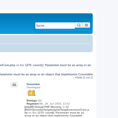
Suche
Erweiterte Suche
on/Core.php
on line
1275
:
count(): Parameter must be an array or an
Parameter must be an array or an object that implements Countable
•Seite
1
von
1
Gummibär
Stammgast
Beiträge:
111
Registriert:
Mo, 28. Jun 2004, 12:02
[phpBB Debug] PHP Warning
: in file
[ROOT]/vendor/twig/twig/lib/Twig/Extension/Core.p
hp
on line
1275
:
count(): Parameter must be an
array or an object that implements Countable