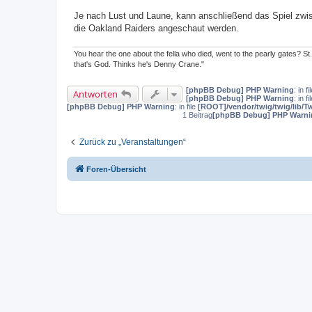
Je nach Lust und Laune, kann anschließend das Spiel zwi
die Oakland Raiders angeschaut werden.
You hear the one about the fella who died, went to the pearly gates? St
that's God. Thinks he's Denny Crane."
[phpBB Debug] PHP Warning
: in fi
Antworten
[phpBB Debug] PHP Warning
: in fi
[phpBB Debug] PHP Warning
: in file
[ROOT]/vendor/twig/twig/lib/T
1 Beitrag
[phpBB Debug] PHP Warni
Zurück zu „Veranstaltungen“
Foren-Übersicht