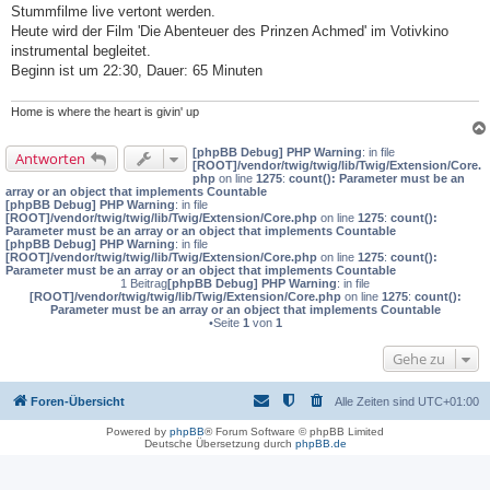
t
Stummfilme live vertont werden.
r
a
Heute wird der Film 'Die Abenteuer des Prinzen Achmed' im Votivkino
g
instrumental begleitet.
Beginn ist um 22:30, Dauer: 65 Minuten
Home is where the heart is givin' up
[phpBB Debug] PHP Warning
: in file
Antworten
[ROOT]/vendor/twig/twig/lib/Twig/Extension/Core.
php
on line
1275
:
count(): Parameter must be an
array or an object that implements Countable
[phpBB Debug] PHP Warning
: in file
[ROOT]/vendor/twig/twig/lib/Twig/Extension/Core.php
on line
1275
:
count():
Parameter must be an array or an object that implements Countable
[phpBB Debug] PHP Warning
: in file
[ROOT]/vendor/twig/twig/lib/Twig/Extension/Core.php
on line
1275
:
count():
Parameter must be an array or an object that implements Countable
1 Beitrag
[phpBB Debug] PHP Warning
: in file
[ROOT]/vendor/twig/twig/lib/Twig/Extension/Core.php
on line
1275
:
count():
Parameter must be an array or an object that implements Countable
•Seite
1
von
1
Gehe zu
Foren-Übersicht
Alle Zeiten sind
UTC+01:00
Powered by
phpBB
® Forum Software © phpBB Limited
Deutsche Übersetzung durch
phpBB.de