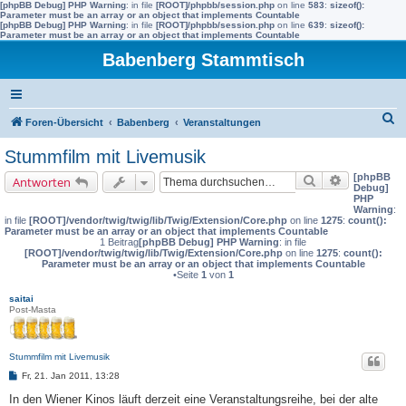
[phpBB Debug] PHP Warning
: in file
[ROOT]/phpbb/session.php
on line
583
:
sizeof():
Parameter must be an array or an object that implements Countable
[phpBB Debug] PHP Warning
: in file
[ROOT]/phpbb/session.php
on line
639
:
sizeof():
Parameter must be an array or an object that implements Countable
Babenberg Stammtisch
S
Foren-Übersicht
Babenberg
Veranstaltungen
u
Stummfilm mit Livemusik
c
[phpBB
Suche
Erweiterte 
Antworten
h
Debug]
PHP
e
Warning
:
in file
[ROOT]/vendor/twig/twig/lib/Twig/Extension/Core.php
on line
1275
:
count():
Parameter must be an array or an object that implements Countable
1 Beitrag
[phpBB Debug] PHP Warning
: in file
[ROOT]/vendor/twig/twig/lib/Twig/Extension/Core.php
on line
1275
:
count():
Parameter must be an array or an object that implements Countable
•Seite
1
von
1
saitai
Post-Masta
Stummfilm mit Livemusik
B
Fr, 21. Jan 2011, 13:28
e
i
In den Wiener Kinos läuft derzeit eine Veranstaltungsreihe, bei der alte