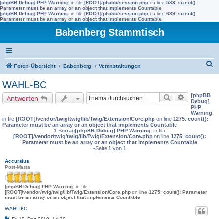
[phpBB Debug] PHP Warning
: in file
[ROOT]/phpbb/session.php
on line
583
:
sizeof():
Parameter must be an array or an object that implements Countable
[phpBB Debug] PHP Warning
: in file
[ROOT]/phpbb/session.php
on line
639
:
sizeof():
Parameter must be an array or an object that implements Countable
Babenberg Stammtisch
S
Foren-Übersicht
Babenberg
Veranstaltungen
u
WAHL-BC
c
[phpBB
Suche
Erweiterte 
Antworten
h
Debug]
PHP
e
Warning
:
in file
[ROOT]/vendor/twig/twig/lib/Twig/Extension/Core.php
on line
1275
:
count():
Parameter must be an array or an object that implements Countable
1 Beitrag
[phpBB Debug] PHP Warning
: in file
[ROOT]/vendor/twig/twig/lib/Twig/Extension/Core.php
on line
1275
:
count():
Parameter must be an array or an object that implements Countable
•Seite
1
von
1
Accursius
Post-Masta
[phpBB Debug] PHP Warning
: in file
[ROOT]/vendor/twig/twig/lib/Twig/Extension/Core.php
on line
1275
:
count(): Parameter
must be an array or an object that implements Countable
WAHL-BC
B
Fr, 17. Dez 2010, 14:30