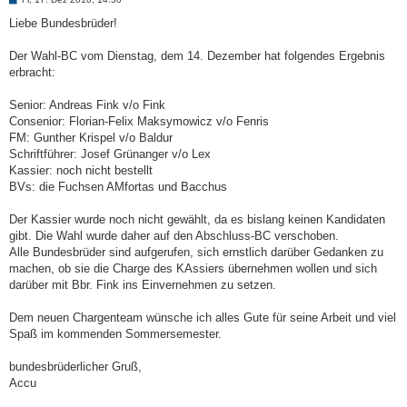
e
i
Liebe Bundesbrüder!
t
r
a
Der Wahl-BC vom Dienstag, dem 14. Dezember hat folgendes Ergebnis
g
erbracht:
Senior: Andreas Fink v/o Fink
Consenior: Florian-Felix Maksymowicz v/o Fenris
FM: Gunther Krispel v/o Baldur
Schriftführer: Josef Grünanger v/o Lex
Kassier: noch nicht bestellt
BVs: die Fuchsen AMfortas und Bacchus
Der Kassier wurde noch nicht gewählt, da es bislang keinen Kandidaten
gibt. Die Wahl wurde daher auf den Abschluss-BC verschoben.
Alle Bundesbrüder sind aufgerufen, sich ernstlich darüber Gedanken zu
machen, ob sie die Charge des KAssiers übernehmen wollen und sich
darüber mit Bbr. Fink ins Einvernehmen zu setzen.
Dem neuen Chargenteam wünsche ich alles Gute für seine Arbeit und viel
Spaß im kommenden Sommersemester.
bundesbrüderlicher Gruß,
Accu