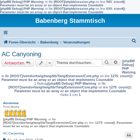
[phpBB Debug] PHP Warning
: in file
[ROOT]/phpbb/session.php
on line
583
:
sizeof():
Parameter must be an array or an object that implements Countable
[phpBB Debug] PHP Warning
: in file
[ROOT]/phpbb/session.php
on line
639
:
sizeof():
Parameter must be an array or an object that implements Countable
Babenberg Stammtisch
S
Foren-Übersicht
Babenberg
Veranstaltungen
u
AC Canyoning
c
[phpBB
Suche
Erweiterte 
Antworten
h
Debug]
PHP
e
Warning
:
in file
[ROOT]/vendor/twig/twig/lib/Twig/Extension/Core.php
on line
1275
:
count():
Parameter must be an array or an object that implements Countable
1 Beitrag
[phpBB Debug] PHP Warning
: in file
[ROOT]/vendor/twig/twig/lib/Twig/Extension/Core.php
on line
1275
:
count():
Parameter must be an array or an object that implements Countable
•Seite
1
von
1
Accursius
Post-Masta
[phpBB Debug] PHP Warning
: in file
[ROOT]/vendor/twig/twig/lib/Twig/Extension/Core.php
on line
1275
:
count(): Parameter
must be an array or an object that implements Countable
AC Canyoning
B
So, 13. Jun 2010, 13:09