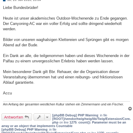
e
i
Liebe Bundesbrüder!
t
r
a
Heute ist unser akademisches Outdoor-Wochenende zu Ende gegangen.
g
Der Canyoning-AC war ein voller Erfolg und sollte dringend wiederholt
werden.
Bilder von unseren waghalsigen Klettereien und Sprüngen gibt es morgen
Abend auf der Bude.
Ein Dank an alle, die teilgenommen haben und dieses Wochenende in der
Palfau zu einem unvergesslichen Erlebnis haben werden lassen.
Mein besonderer Dank gilt Bbr. Rehauer, der die Organisation dieser
Veranstaltung übernommen hat und einen reibungs- und friktionslosen
Ablauf garantierte.
Accu
Am Anfang der gesamten westlichen Kultur stehen ein Zimmermann und ein Fischer.
[phpBB Debug] PHP Warning
: in file
Antworten
[ROOT]/vendor/twig/twig/lib/Twig/Extension/Core.
php
on line
1275
:
count(): Parameter must be an
array or an object that implements Countable
[phpBB Debug] PHP Warning
: in file
[ROOT]/vendor/twig/twig/lib/Twig/Extension/Core.php
on line
1275
:
count():