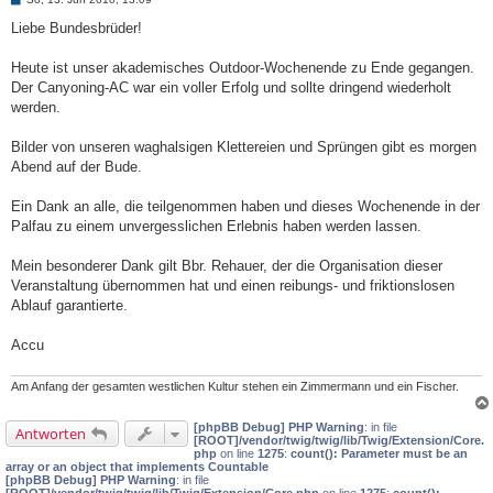
e
i
Liebe Bundesbrüder!
t
r
a
Heute ist unser akademisches Outdoor-Wochenende zu Ende gegangen.
g
Der Canyoning-AC war ein voller Erfolg und sollte dringend wiederholt
werden.
Bilder von unseren waghalsigen Klettereien und Sprüngen gibt es morgen
Abend auf der Bude.
Ein Dank an alle, die teilgenommen haben und dieses Wochenende in der
Palfau zu einem unvergesslichen Erlebnis haben werden lassen.
Mein besonderer Dank gilt Bbr. Rehauer, der die Organisation dieser
Veranstaltung übernommen hat und einen reibungs- und friktionslosen
Ablauf garantierte.
Accu
Am Anfang der gesamten westlichen Kultur stehen ein Zimmermann und ein Fischer.
[phpBB Debug] PHP Warning
: in file
Antworten
[ROOT]/vendor/twig/twig/lib/Twig/Extension/Core.
php
on line
1275
:
count(): Parameter must be an
array or an object that implements Countable
[phpBB Debug] PHP Warning
: in file
[ROOT]/vendor/twig/twig/lib/Twig/Extension/Core.php
on line
1275
:
count():