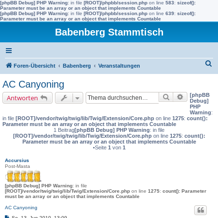
[phpBB Debug] PHP Warning
: in file
[ROOT]/phpbb/session.php
on line
583
:
sizeof():
Parameter must be an array or an object that implements Countable
[phpBB Debug] PHP Warning
: in file
[ROOT]/phpbb/session.php
on line
639
:
sizeof():
Parameter must be an array or an object that implements Countable
Babenberg Stammtisch
S
Foren-Übersicht
Babenberg
Veranstaltungen
u
AC Canyoning
c
[phpBB
Suche
Erweiterte 
Antworten
h
Debug]
PHP
e
Warning
:
in file
[ROOT]/vendor/twig/twig/lib/Twig/Extension/Core.php
on line
1275
:
count():
Parameter must be an array or an object that implements Countable
1 Beitrag
[phpBB Debug] PHP Warning
: in file
[ROOT]/vendor/twig/twig/lib/Twig/Extension/Core.php
on line
1275
:
count():
Parameter must be an array or an object that implements Countable
•Seite
1
von
1
Accursius
Post-Masta
[phpBB Debug] PHP Warning
: in file
[ROOT]/vendor/twig/twig/lib/Twig/Extension/Core.php
on line
1275
:
count(): Parameter
must be an array or an object that implements Countable
AC Canyoning
B
So, 13. Jun 2010, 13:09