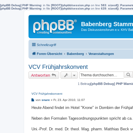
[phpBB Debug] PHP Warning
: in file
[ROOT]/phpbb/session.php
on line
583
:
sizeof(): Parame
[phpBB Debug] PHP Warning
: in file
[ROOT]/phpbb/session.php
on line
639
:
sizeof(): Parame
Babenberg Stamm
Das Diskussionsforum e.v. KHV Ba
Schnellzugriff
Foren-Übersicht
Babenberg
Veranstaltungen
VCV Frühjahrskonvent
S
Antworten
1 Beitrag
[phpBB Debug] PHP Warni
VCV Frühjahrskonvent
B
von
snare
»
Fr, 23. Apr 2010, 11:07
e
i
Heute Abend findet im Hotel "Krone" in Dornbirn der Frühj
t
r
a
Neben den Formalen Tagesordnungspunkten spricht ab ca.
g
Uni.-Prof. Dr. med. Dr. theol. Mag. pharm. Matthias Beck 