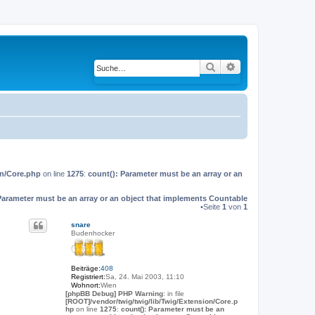
Suche
Erweiterte Suche
on/Core.php
on line
1275
:
count(): Parameter must be an array or an
Parameter must be an array or an object that implements Countable
•Seite
1
von
1
snare
Budenhocker
Beiträge:
408
Registriert:
Sa, 24. Mai 2003, 11:10
Wohnort:
Wien
[phpBB Debug] PHP Warning
: in file
[ROOT]/vendor/twig/twig/lib/Twig/Extension/Core.p
hp
on line
1275
:
count(): Parameter must be an