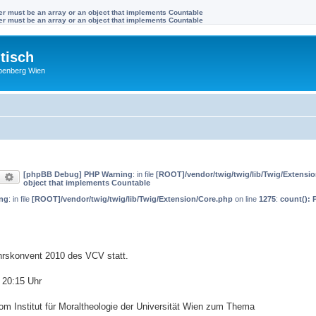
ter must be an array or an object that implements Countable
ter must be an array or an object that implements Countable
tisch
benberg Wien
[phpBB Debug] PHP Warning
: in file
[ROOT]/vendor/twig/twig/lib/Twig/Extensi
uche
Erweiterte Suche
object that implements Countable
ng
: in file
[ROOT]/vendor/twig/twig/lib/Twig/Extension/Core.php
on line
1275
:
count(): 
ahrskonvent 2010 des VCV statt.
 20:15 Uhr
vom Institut für Moraltheologie der Universität Wien zum Thema