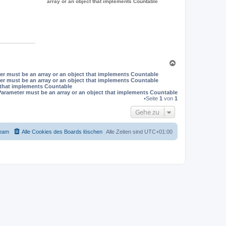
array or an object that implements Countable
N
a
er must be an array or an object that implements Countable
c
er must be an array or an object that implements Countable
h
t that implements Countable
o
Parameter must be an array or an object that implements Countable
b
•Seite
1
von
1
e
Gehe zu
n
eam
Alle Cookies des Boards löschen
Alle Zeiten sind
UTC+01:00