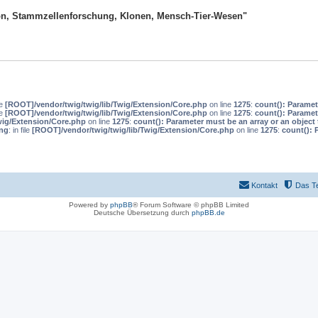
tion, Stammzellenforschung, Klonen, Mensch-Tier-Wesen"
le
[ROOT]/vendor/twig/twig/lib/Twig/Extension/Core.php
on line
1275
:
count(): Paramet
le
[ROOT]/vendor/twig/twig/lib/Twig/Extension/Core.php
on line
1275
:
count(): Paramet
wig/Extension/Core.php
on line
1275
:
count(): Parameter must be an array or an objec
ng
: in file
[ROOT]/vendor/twig/twig/lib/Twig/Extension/Core.php
on line
1275
:
count(): 
Kontakt
Das T
Powered by
phpBB
® Forum Software © phpBB Limited
Deutsche Übersetzung durch
phpBB.de