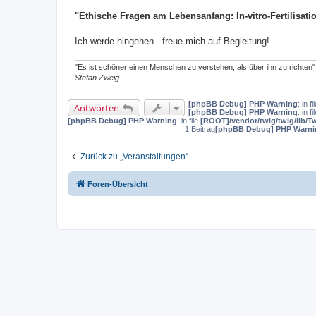
"Ethische Fragen am Lebensanfang: In-vitro-Fertilisa
Ich werde hingehen - freue mich auf Begleitung!
"Es ist schöner einen Menschen zu verstehen, als über ihn zu richten"
Stefan Zweig
[phpBB Debug] PHP Warning
: in fi
Antworten
[phpBB Debug] PHP Warning
: in fi
[phpBB Debug] PHP Warning
: in file
[ROOT]/vendor/twig/twig/lib/T
1 Beitrag
[phpBB Debug] PHP Warni
Zurück zu „Veranstaltungen“
Foren-Übersicht