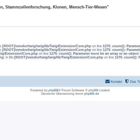
tion, Stammzellenforschung, Klonen, Mensch-Tier-Wesen"
le
[ROOT]/vendor/twig/twig/lib/Twig/Extension/Core.php
on line
1275
:
count(): Paramet
le
[ROOT]/vendor/twig/twig/lib/Twig/Extension/Core.php
on line
1275
:
count(): Paramet
wig/Extension/Core.php
on line
1275
:
count(): Parameter must be an array or an objec
ng
: in file
[ROOT]/vendor/twig/twig/lib/Twig/Extension/Core.php
on line
1275
:
count(): 
Kontakt
Das T
Powered by
phpBB
® Forum Software © phpBB Limited
Deutsche Übersetzung durch
phpBB.de