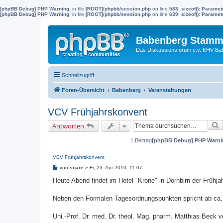
[phpBB Debug] PHP Warning
: in file
[ROOT]/phpbb/session.php
on line
583
:
sizeof(): Parame
[phpBB Debug] PHP Warning
: in file
[ROOT]/phpbb/session.php
on line
639
:
sizeof(): Parame
Babenberg Stamm
Das Diskussionsforum e.v. KHV Ba
Schnellzugriff
Foren-Übersicht
Babenberg
Veranstaltungen
VCV Frühjahrskonvent
S
Antworten
1 Beitrag
[phpBB Debug] PHP Warni
VCV Frühjahrskonvent
B
von
snare
»
Fr, 23. Apr 2010, 11:07
e
i
Heute Abend findet im Hotel "Krone" in Dornbirn der Frühj
t
r
a
Neben den Formalen Tagesordnungspunkten spricht ab ca.
g
Uni.-Prof. Dr. med. Dr. theol. Mag. pharm. Matthias Beck 