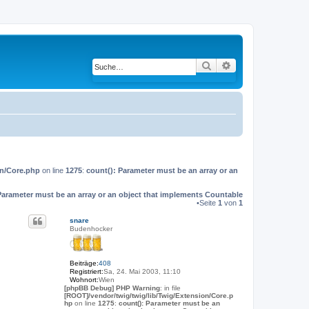
Suche
Erweiterte Suche
on/Core.php
on line
1275
:
count(): Parameter must be an array or an
Parameter must be an array or an object that implements Countable
•Seite
1
von
1
snare
Budenhocker
Beiträge:
408
Registriert:
Sa, 24. Mai 2003, 11:10
Wohnort:
Wien
[phpBB Debug] PHP Warning
: in file
[ROOT]/vendor/twig/twig/lib/Twig/Extension/Core.p
hp
on line
1275
:
count(): Parameter must be an