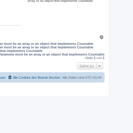
array or an object that implements Countable
N
a
er must be an array or an object that implements Countable
c
er must be an array or an object that implements Countable
h
t that implements Countable
o
Parameter must be an array or an object that implements Countable
b
•Seite
1
von
1
e
Gehe zu
n
eam
Alle Cookies des Boards löschen
Alle Zeiten sind
UTC+01:00