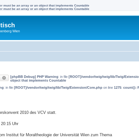
ter must be an array or an object that implements Countable
ter must be an array or an object that implements Countable
tisch
benberg Wien
[phpBB Debug] PHP Warning
: in file
[ROOT]/vendor/twig/twig/lib/Twig/Extensi
uche
Erweiterte Suche
object that implements Countable
ng
: in file
[ROOT]/vendor/twig/twig/lib/Twig/Extension/Core.php
on line
1275
:
count(): 
ahrskonvent 2010 des VCV statt.
 20:15 Uhr
vom Institut für Moraltheologie der Universität Wien zum Thema