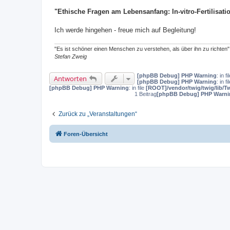
"Ethische Fragen am Lebensanfang: In-vitro-Fertilisa
Ich werde hingehen - freue mich auf Begleitung!
"Es ist schöner einen Menschen zu verstehen, als über ihn zu richten"
Stefan Zweig
[phpBB Debug] PHP Warning
: in fi
Antworten
[phpBB Debug] PHP Warning
: in fi
[phpBB Debug] PHP Warning
: in file
[ROOT]/vendor/twig/twig/lib/T
1 Beitrag
[phpBB Debug] PHP Warni
Zurück zu „Veranstaltungen“
Foren-Übersicht