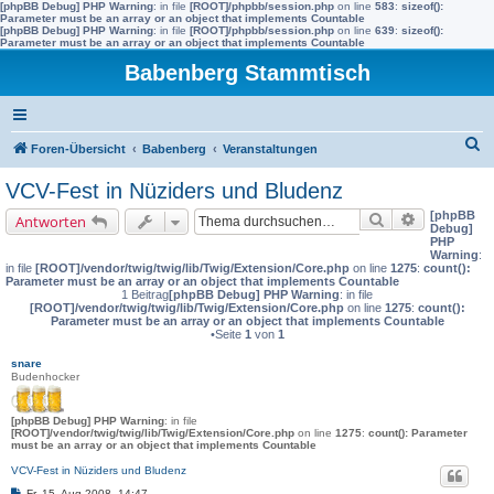
[phpBB Debug] PHP Warning
: in file
[ROOT]/phpbb/session.php
on line
583
:
sizeof():
Parameter must be an array or an object that implements Countable
[phpBB Debug] PHP Warning
: in file
[ROOT]/phpbb/session.php
on line
639
:
sizeof():
Parameter must be an array or an object that implements Countable
Babenberg Stammtisch
S
Foren-Übersicht
Babenberg
Veranstaltungen
u
VCV-Fest in Nüziders und Bludenz
c
[phpBB
Suche
Erweiterte 
Antworten
h
Debug]
PHP
e
Warning
:
in file
[ROOT]/vendor/twig/twig/lib/Twig/Extension/Core.php
on line
1275
:
count():
Parameter must be an array or an object that implements Countable
1 Beitrag
[phpBB Debug] PHP Warning
: in file
[ROOT]/vendor/twig/twig/lib/Twig/Extension/Core.php
on line
1275
:
count():
Parameter must be an array or an object that implements Countable
•Seite
1
von
1
snare
Budenhocker
[phpBB Debug] PHP Warning
: in file
[ROOT]/vendor/twig/twig/lib/Twig/Extension/Core.php
on line
1275
:
count(): Parameter
must be an array or an object that implements Countable
VCV-Fest in Nüziders und Bludenz
B
Fr, 15. Aug 2008, 14:47