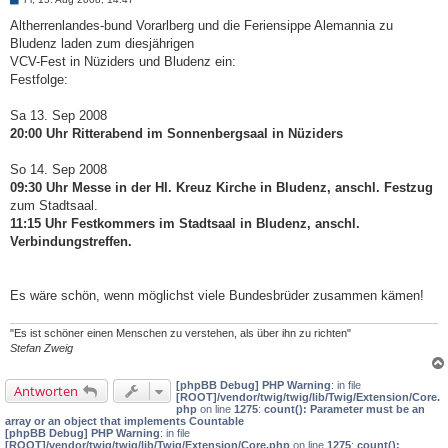
e
i
Altherrenlandes-bund Vorarlberg und die Feriensippe Alemannia zu
t
Bludenz laden zum diesjährigen
r
a
VCV-Fest in Nüziders und Bludenz ein:
g
Festfolge:
Sa 13. Sep 2008
20:00 Uhr Ritterabend im Sonnenbergsaal in Nüziders
So 14. Sep 2008
09:30 Uhr Messe in der Hl. Kreuz Kirche in Bludenz, anschl. Festzug
zum Stadtsaal.
11:15 Uhr Festkommers im Stadtsaal in Bludenz, anschl.
Verbindungstreffen.
Es wäre schön, wenn möglichst viele Bundesbrüder zusammen kämen!
"Es ist schöner einen Menschen zu verstehen, als über ihn zu richten"
Stefan Zweig
[phpBB Debug] PHP Warning
: in file
Antworten
[ROOT]/vendor/twig/twig/lib/Twig/Extension/Core.
php
on line
1275
:
count(): Parameter must be an
array or an object that implements Countable
[phpBB Debug] PHP Warning
: in file
[ROOT]/vendor/twig/twig/lib/Twig/Extension/Core.php
on line
1275
:
count():