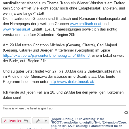
t
musikalischer Abend zum Thema "Kann ein Wiener Wirtshaus am Freitag
r
a
kein Schollenfilet (vielleicht sogar noch ohne Erdäpfelsalat) anbieten, und
g
wenn ja wie lange?" statt.
Die mitwirkenden Gruppen sind Bratfisch und Remasuri (Hoerbeispiele auf
den Homepages der jeweiligen Gruppen
www.bratfisch.or.at
und
www.remasuri.at
Eintritt: 15€, Ermaessigungen soweit ich das richtig
verstanden hab fuer Studenten. Beginn 20h
Am 29.Mai treten Christoph Michalke (Gesang, Gitarre), Carl Majneri
(Gesang, Gitarre) und Juergen Mitterlehner (Saxophon) im Spice
http://lokaltipp.at/jsp-content/homepag ... 54&title=3
, einem Lokal unweit
der Bude, auf. Beginn 21h
Und zu guter Letzt findet von 27. bis 30.Mai das 2.Dialektmusikfestival
im Andino in der Muenzwardeinstrasse im 6.Bezirk statt. Das bunte
Programm findet man unter
http://www.dialektmusik.at/
Ich werde auf jeden Fall am 10. und 29.Mai bei den jeweiligen Konzerten
dabei sein!
Home is where the heart is givin' up
[phpBB Debug] PHP Warning
: in file
Antworten
[ROOT]/vendor/twig/twig/lib/Twig/Extension/Core.
php
on line
1275
:
count(): Parameter must be an