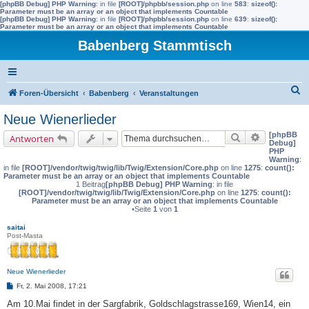
[phpBB Debug] PHP Warning
: in file
[ROOT]/phpbb/session.php
on line
583
:
sizeof():
Parameter must be an array or an object that implements Countable
[phpBB Debug] PHP Warning
: in file
[ROOT]/phpbb/session.php
on line
639
:
sizeof():
Parameter must be an array or an object that implements Countable
Babenberg Stammtisch
S
Foren-Übersicht
Babenberg
Veranstaltungen
u
Neue Wienerlieder
c
[phpBB
Suche
Erweiterte 
Antworten
h
Debug]
PHP
e
Warning
:
in file
[ROOT]/vendor/twig/twig/lib/Twig/Extension/Core.php
on line
1275
:
count():
Parameter must be an array or an object that implements Countable
1 Beitrag
[phpBB Debug] PHP Warning
: in file
[ROOT]/vendor/twig/twig/lib/Twig/Extension/Core.php
on line
1275
:
count():
Parameter must be an array or an object that implements Countable
•Seite
1
von
1
saitai
Post-Masta
Neue Wienerlieder
B
Fr, 2. Mai 2008, 17:21
e
i
Am 10.Mai findet in der Sargfabrik, Goldschlagstrasse169, Wien14, ein