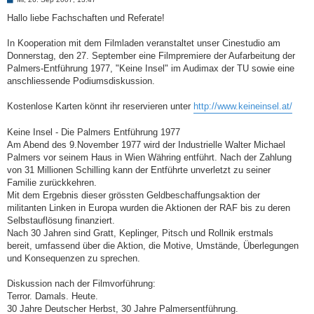
e
i
Hallo liebe Fachschaften und Referate!
t
r
a
In Kooperation mit dem Filmladen veranstaltet unser Cinestudio am
g
Donnerstag, den 27. September eine Filmpremiere der Aufarbeitung der
Palmers-Entführung 1977, "Keine Insel" im Audimax der TU sowie eine
anschliessende Podiumsdiskussion.
Kostenlose Karten könnt ihr reservieren unter
http://www.keineinsel.at/
Keine Insel - Die Palmers Entführung 1977
Am Abend des 9.November 1977 wird der Industrielle Walter Michael
Palmers vor seinem Haus in Wien Währing entführt. Nach der Zahlung
von 31 Millionen Schilling kann der Entführte unverletzt zu seiner
Familie zurückkehren.
Mit dem Ergebnis dieser grössten Geldbeschaffungsaktion der
militanten Linken in Europa wurden die Aktionen der RAF bis zu deren
Selbstauflösung finanziert.
Nach 30 Jahren sind Gratt, Keplinger, Pitsch und Rollnik erstmals
bereit, umfassend über die Aktion, die Motive, Umstände, Überlegungen
und Konsequenzen zu sprechen.
Diskussion nach der Filmvorführung:
Terror. Damals. Heute.
30 Jahre Deutscher Herbst, 30 Jahre Palmersentführung.