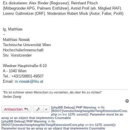
Es diskutieren: Alex Binder (Regisseur), Reinhard Pitsch
(Mitbegründer APG, Palmers Entführer), Astrid Proll (eh. Mitglied RAF).
Lorenz Gallmetzer (ORF). Moderation Robert Misik (Autor; Falter, Profil)
lg, Matthias
--
Matthias Nowak
Technische Universität Wien
HochschülerInnenschaft
Stv. Vorsitzender
Wiedner Hauptstraße 8-10
A - 1040 Wien
Tel.: +43/1/58801-49507
Email:
m.nowak@htu.at
"Es ist schöner einen Menschen zu verstehen, als über ihn zu richten"
Stefan Zweig
[phpBB Debug] PHP Warning
: in file
Antworten
[ROOT]/vendor/twig/twig/lib/Twig/Extension/Core.
php
on line
1275
:
count(): Parameter must be an
array or an object that implements Countable
[phpBB Debug] PHP Warning
: in file
[ROOT]/vendor/twig/twig/lib/Twig/Extension/Core.php
on line
1275
:
count():
Parameter must be an array or an object that implements Countable