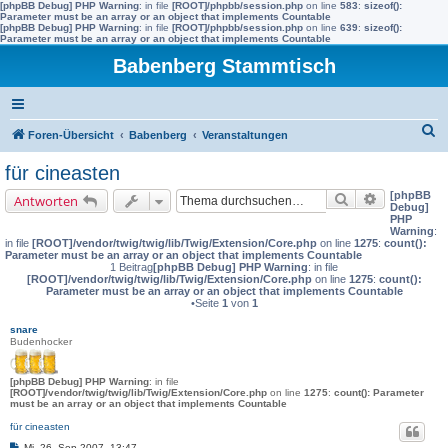
[phpBB Debug] PHP Warning
: in file
[ROOT]/phpbb/session.php
on line
583
:
sizeof():
Parameter must be an array or an object that implements Countable
[phpBB Debug] PHP Warning
: in file
[ROOT]/phpbb/session.php
on line
639
:
sizeof():
Parameter must be an array or an object that implements Countable
Babenberg Stammtisch
S
Foren-Übersicht
Babenberg
Veranstaltungen
u
für cineasten
c
[phpBB
Suche
Erweiterte 
Antworten
h
Debug]
PHP
e
Warning
:
in file
[ROOT]/vendor/twig/twig/lib/Twig/Extension/Core.php
on line
1275
:
count():
Parameter must be an array or an object that implements Countable
1 Beitrag
[phpBB Debug] PHP Warning
: in file
[ROOT]/vendor/twig/twig/lib/Twig/Extension/Core.php
on line
1275
:
count():
Parameter must be an array or an object that implements Countable
•Seite
1
von
1
snare
Budenhocker
[phpBB Debug] PHP Warning
: in file
[ROOT]/vendor/twig/twig/lib/Twig/Extension/Core.php
on line
1275
:
count(): Parameter
must be an array or an object that implements Countable
für cineasten
B
Mi, 26. Sep 2007, 13:47