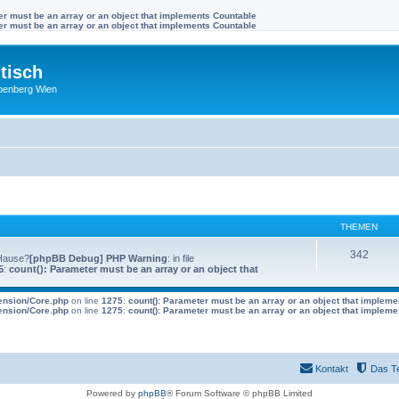
ter must be an array or an object that implements Countable
ter must be an array or an object that implements Countable
tisch
benberg Wien
THEMEN
342
 Hause?
[phpBB Debug] PHP Warning
: in file
5
:
count(): Parameter must be an array or an object that
tension/Core.php
on line
1275
:
count(): Parameter must be an array or an object that implem
tension/Core.php
on line
1275
:
count(): Parameter must be an array or an object that implem
Kontakt
Das T
Powered by
phpBB
® Forum Software © phpBB Limited