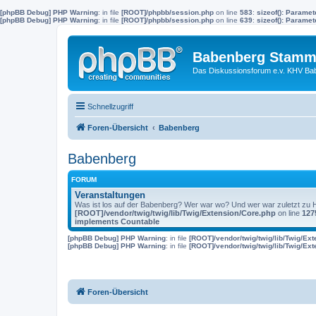
[phpBB Debug] PHP Warning
: in file
[ROOT]/phpbb/session.php
on line
583
:
sizeof(): Parame
[phpBB Debug] PHP Warning
: in file
[ROOT]/phpbb/session.php
on line
639
:
sizeof(): Parame
Babenberg Stamm
Das Diskussionsforum e.v. KHV Ba
Schnellzugriff
Foren-Übersicht
Babenberg
Babenberg
FORUM
Veranstaltungen
Was ist los auf der Babenberg? Wer war wo? Und wer war zuletzt zu
[ROOT]/vendor/twig/twig/lib/Twig/Extension/Core.php
on line
127
implements Countable
[phpBB Debug] PHP Warning
: in file
[ROOT]/vendor/twig/twig/lib/Twig/Ex
[phpBB Debug] PHP Warning
: in file
[ROOT]/vendor/twig/twig/lib/Twig/Ex
Foren-Übersicht