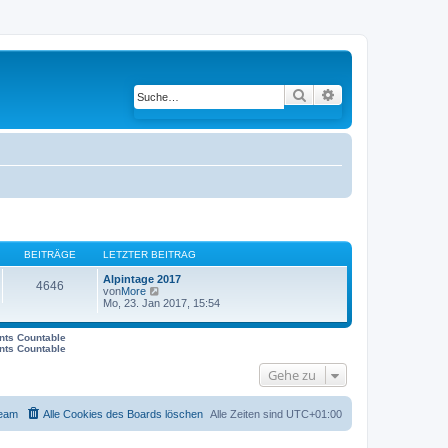
Suche
Erweiterte Suche
BEITRÄGE
LETZTER BEITRAG
Alpintage 2017
4646
von
More
N
Mo, 23. Jan 2017, 15:54
e
u
e
ents Countable
s
ents Countable
t
e
Gehe zu
r
B
e
i
eam
Alle Cookies des Boards löschen
Alle Zeiten sind
UTC+01:00
t
r
a