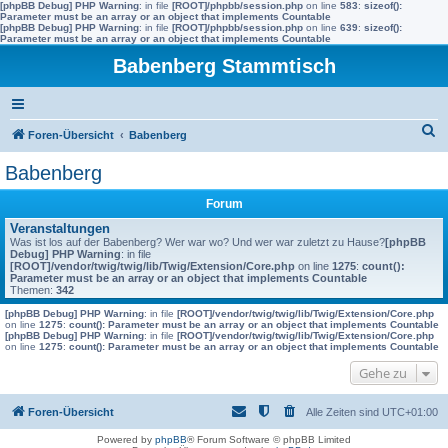
[phpBB Debug] PHP Warning
: in file
[ROOT]/phpbb/session.php
on line
583
:
sizeof():
Parameter must be an array or an object that implements Countable
[phpBB Debug] PHP Warning
: in file
[ROOT]/phpbb/session.php
on line
639
:
sizeof():
Parameter must be an array or an object that implements Countable
Babenberg Stammtisch
S
Foren-Übersicht
Babenberg
u
Babenberg
c
Forum
h
Veranstaltungen
e
Was ist los auf der Babenberg? Wer war wo? Und wer war zuletzt zu Hause?
[phpBB
Debug] PHP Warning
: in file
[ROOT]/vendor/twig/twig/lib/Twig/Extension/Core.php
on line
1275
:
count():
Parameter must be an array or an object that implements Countable
Themen:
342
[phpBB Debug] PHP Warning
: in file
[ROOT]/vendor/twig/twig/lib/Twig/Extension/Core.php
on line
1275
:
count(): Parameter must be an array or an object that implements Countable
[phpBB Debug] PHP Warning
: in file
[ROOT]/vendor/twig/twig/lib/Twig/Extension/Core.php
on line
1275
:
count(): Parameter must be an array or an object that implements Countable
Gehe zu
Foren-Übersicht
Alle Zeiten sind
UTC+01:00
Powered by
phpBB
® Forum Software © phpBB Limited