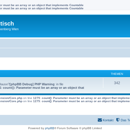
ter must be an array or an object that implements Countable
ter must be an array or an object that implements Countable
tisch
benberg Wien
THEMEN
342
 Hause?
[phpBB Debug] PHP Warning
: in file
5
:
count(): Parameter must be an array or an object that
tension/Core.php
on line
1275
:
count(): Parameter must be an array or an object that implem
tension/Core.php
on line
1275
:
count(): Parameter must be an array or an object that implem
Kontakt
Das T
Powered by
phpBB
® Forum Software © phpBB Limited