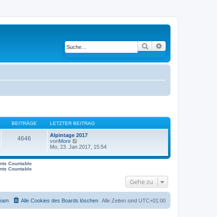
Suche
Erweiterte Suche
BEITRÄGE
LETZTER BEITRAG
Alpintage 2017
4646
von
More
N
Mo, 23. Jan 2017, 15:54
e
u
e
ents Countable
s
ents Countable
t
e
Gehe zu
r
B
e
i
eam
Alle Cookies des Boards löschen
Alle Zeiten sind
UTC+01:00
t
r
a