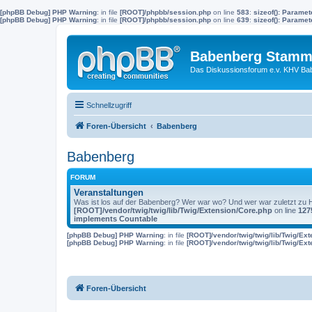
[phpBB Debug] PHP Warning
: in file
[ROOT]/phpbb/session.php
on line
583
:
sizeof(): Parame
[phpBB Debug] PHP Warning
: in file
[ROOT]/phpbb/session.php
on line
639
:
sizeof(): Parame
Babenberg Stamm
Das Diskussionsforum e.v. KHV Ba
Schnellzugriff
Foren-Übersicht
Babenberg
Babenberg
FORUM
Veranstaltungen
Was ist los auf der Babenberg? Wer war wo? Und wer war zuletzt zu
[ROOT]/vendor/twig/twig/lib/Twig/Extension/Core.php
on line
127
implements Countable
[phpBB Debug] PHP Warning
: in file
[ROOT]/vendor/twig/twig/lib/Twig/Ex
[phpBB Debug] PHP Warning
: in file
[ROOT]/vendor/twig/twig/lib/Twig/Ex
Foren-Übersicht