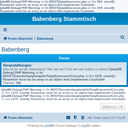
[phpBB Debug] PHP Warning
: in file
[ROOT]/phpbb/session.php
on line
583
:
sizeof():
Parameter must be an array or an object that implements Countable
[phpBB Debug] PHP Warning
: in file
[ROOT]/phpbb/session.php
on line
639
:
sizeof():
Parameter must be an array or an object that implements Countable
Babenberg Stammtisch
S
Foren-Übersicht
Babenberg
u
Babenberg
c
Forum
h
Veranstaltungen
e
Was ist los auf der Babenberg? Wer war wo? Und wer war zuletzt zu Hause?
[phpBB
Debug] PHP Warning
: in file
[ROOT]/vendor/twig/twig/lib/Twig/Extension/Core.php
on line
1275
:
count():
Parameter must be an array or an object that implements Countable
Themen:
342
[phpBB Debug] PHP Warning
: in file
[ROOT]/vendor/twig/twig/lib/Twig/Extension/Core.php
on line
1275
:
count(): Parameter must be an array or an object that implements Countable
[phpBB Debug] PHP Warning
: in file
[ROOT]/vendor/twig/twig/lib/Twig/Extension/Core.php
on line
1275
:
count(): Parameter must be an array or an object that implements Countable
Gehe zu
Foren-Übersicht
Alle Zeiten sind
UTC+01:00
Powered by
phpBB
® Forum Software © phpBB Limited