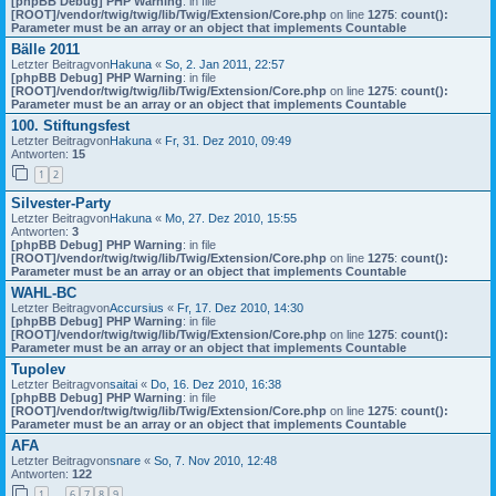
[phpBB Debug] PHP Warning
: in file
[ROOT]/vendor/twig/twig/lib/Twig/Extension/Core.php
on line
1275
:
count():
Parameter must be an array or an object that implements Countable
Bälle 2011
Letzter Beitragvon
Hakuna
«
So, 2. Jan 2011, 22:57
[phpBB Debug] PHP Warning
: in file
[ROOT]/vendor/twig/twig/lib/Twig/Extension/Core.php
on line
1275
:
count():
Parameter must be an array or an object that implements Countable
100. Stiftungsfest
Letzter Beitragvon
Hakuna
«
Fr, 31. Dez 2010, 09:49
Antworten:
15
1
2
Silvester-Party
Letzter Beitragvon
Hakuna
«
Mo, 27. Dez 2010, 15:55
Antworten:
3
[phpBB Debug] PHP Warning
: in file
[ROOT]/vendor/twig/twig/lib/Twig/Extension/Core.php
on line
1275
:
count():
Parameter must be an array or an object that implements Countable
WAHL-BC
Letzter Beitragvon
Accursius
«
Fr, 17. Dez 2010, 14:30
[phpBB Debug] PHP Warning
: in file
[ROOT]/vendor/twig/twig/lib/Twig/Extension/Core.php
on line
1275
:
count():
Parameter must be an array or an object that implements Countable
Tupolev
Letzter Beitragvon
saitai
«
Do, 16. Dez 2010, 16:38
[phpBB Debug] PHP Warning
: in file
[ROOT]/vendor/twig/twig/lib/Twig/Extension/Core.php
on line
1275
:
count():
Parameter must be an array or an object that implements Countable
AFA
Letzter Beitragvon
snare
«
So, 7. Nov 2010, 12:48
Antworten:
122
1
6
7
8
9
…