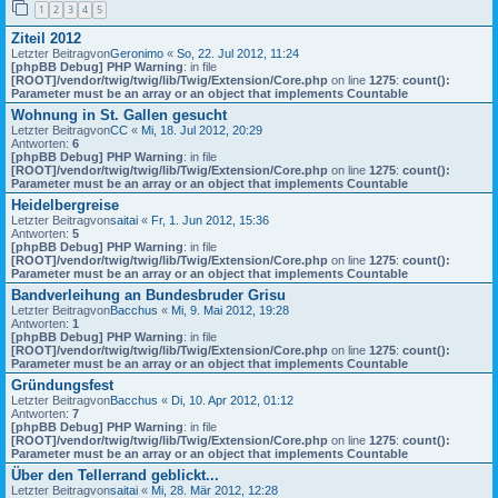
1
2
3
4
5
Ziteil 2012
Letzter Beitragvon
Geronimo
«
So, 22. Jul 2012, 11:24
[phpBB Debug] PHP Warning
: in file
[ROOT]/vendor/twig/twig/lib/Twig/Extension/Core.php
on line
1275
:
count():
Parameter must be an array or an object that implements Countable
Wohnung in St. Gallen gesucht
Letzter Beitragvon
CC
«
Mi, 18. Jul 2012, 20:29
Antworten:
6
[phpBB Debug] PHP Warning
: in file
[ROOT]/vendor/twig/twig/lib/Twig/Extension/Core.php
on line
1275
:
count():
Parameter must be an array or an object that implements Countable
Heidelbergreise
Letzter Beitragvon
saitai
«
Fr, 1. Jun 2012, 15:36
Antworten:
5
[phpBB Debug] PHP Warning
: in file
[ROOT]/vendor/twig/twig/lib/Twig/Extension/Core.php
on line
1275
:
count():
Parameter must be an array or an object that implements Countable
Bandverleihung an Bundesbruder Grisu
Letzter Beitragvon
Bacchus
«
Mi, 9. Mai 2012, 19:28
Antworten:
1
[phpBB Debug] PHP Warning
: in file
[ROOT]/vendor/twig/twig/lib/Twig/Extension/Core.php
on line
1275
:
count():
Parameter must be an array or an object that implements Countable
Gründungsfest
Letzter Beitragvon
Bacchus
«
Di, 10. Apr 2012, 01:12
Antworten:
7
[phpBB Debug] PHP Warning
: in file
[ROOT]/vendor/twig/twig/lib/Twig/Extension/Core.php
on line
1275
:
count():
Parameter must be an array or an object that implements Countable
Über den Tellerrand geblickt...
Letzter Beitragvon
saitai
«
Mi, 28. Mär 2012, 12:28