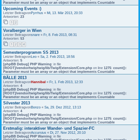
Parameter must be an array or an object that implements Countable
Upcoming Events :)
Letzter Beitragvon
Pyrrhus
«
Mi, 13. Mär 2013, 20:33
Antworten:
23
1
2
Voralberger in Wien
Letzter Beitragvon
snare
«
Fr, 8. Feb 2013, 08:31
Antworten:
53
1
2
3
4
Semesterprogramm SS 2013
Letzter Beitragvon
Leo
«
Sa, 2. Feb 2013, 18:56
Antworten:
5
[phpBB Debug] PHP Warning
: in file
[ROOT]/vendor/twig/twig/lib/Twig/Extension/Core.php
on line
1275
:
count():
Parameter must be an array or an object that implements Countable
BÄLLE 2013
Letzter Beitragvon
Hannibal
«
Fr, 1. Feb 2013, 12:33
Antworten:
4
[phpBB Debug] PHP Warning
: in file
[ROOT]/vendor/twig/twig/lib/Twig/Extension/Core.php
on line
1275
:
count():
Parameter must be an array or an object that implements Countable
Silvester 2013
Letzter Beitragvon
Bonzo
«
Sa, 29. Dez 2012, 13:13
Antworten:
4
[phpBB Debug] PHP Warning
: in file
[ROOT]/vendor/twig/twig/lib/Twig/Extension/Core.php
on line
1275
:
count():
Parameter must be an array or an object that implements Countable
Erstmalig: interaktiver Wander- und Spazier-FC
Letzter Beitragvon
Accursius
«
Di, 27. Nov 2012, 20:10
[phpBB Debug] PHP Warning
: in file