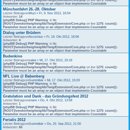
[ROOT]/vendor/twig/twig/lib/Twig/Extension/Core.php
on line
1275
:
count():
Parameter must be an array or an object that implements Countable
Münchenfahrt 26.-28. Oktober
Letzter Beitragvon
Wuzi
«
Fr, 9. Nov 2012, 16:54
Antworten:
14
[phpBB Debug] PHP Warning
: in file
[ROOT]/vendor/twig/twig/lib/Twig/Extension/Core.php
on line
1275
:
count():
Parameter must be an array or an object that implements Countable
Dialog unter Brüdern
Letzter Beitragvon
Accursius
«
Fr, 19. Okt 2012, 18:06
Antworten:
4
[phpBB Debug] PHP Warning
: in file
[ROOT]/vendor/twig/twig/lib/Twig/Extension/Core.php
on line
1275
:
count():
Parameter must be an array or an object that implements Countable
Budenkino
Letzter Beitragvon
saitai
«
Mi, 17. Okt 2012, 20:18
[phpBB Debug] PHP Warning
: in file
[ROOT]/vendor/twig/twig/lib/Twig/Extension/Core.php
on line
1275
:
count():
Parameter must be an array or an object that implements Countable
NFL Live @ Babenberg
Letzter Beitragvon
Gummibär
«
Mi, 17. Okt 2012, 15:03
[phpBB Debug] PHP Warning
: in file
[ROOT]/vendor/twig/twig/lib/Twig/Extension/Core.php
on line
1275
:
count():
Parameter must be an array or an object that implements Countable
Gratulation und Dank - das Gründungsfest 2012
Letzter Beitragvon
snare
«
Do, 4. Okt 2012, 13:58
Antworten:
1
[phpBB Debug] PHP Warning
: in file
[ROOT]/vendor/twig/twig/lib/Twig/Extension/Core.php
on line
1275
:
count():
Parameter must be an array or an object that implements Countable
Ferialis 2012
Letzter Beitragvon
Gummibär
«
Do, 20. Sep 2012, 21:00
Antworten:
65