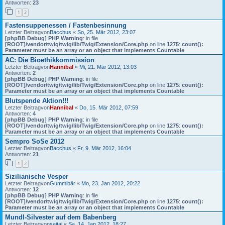
Antworten:
23
1
2
Fastensuppenessen / Fastenbesinnung
Letzter Beitragvon
Bacchus
«
So, 25. Mär 2012, 23:07
[phpBB Debug] PHP Warning
: in file
[ROOT]/vendor/twig/twig/lib/Twig/Extension/Core.php
on line
1275
:
count():
Parameter must be an array or an object that implements Countable
AC: Die Bioethikkommission
Letzter Beitragvon
Hannibal
«
Mi, 21. Mär 2012, 13:03
Antworten:
2
[phpBB Debug] PHP Warning
: in file
[ROOT]/vendor/twig/twig/lib/Twig/Extension/Core.php
on line
1275
:
count():
Parameter must be an array or an object that implements Countable
Blutspende Aktion!!!
Letzter Beitragvon
Hannibal
«
Do, 15. Mär 2012, 07:59
Antworten:
4
[phpBB Debug] PHP Warning
: in file
[ROOT]/vendor/twig/twig/lib/Twig/Extension/Core.php
on line
1275
:
count():
Parameter must be an array or an object that implements Countable
Sempro SoSe 2012
Letzter Beitragvon
Bacchus
«
Fr, 9. Mär 2012, 16:04
Antworten:
21
1
2
Sizilianische Vesper
Letzter Beitragvon
Gummibär
«
Mo, 23. Jan 2012, 20:22
Antworten:
12
[phpBB Debug] PHP Warning
: in file
[ROOT]/vendor/twig/twig/lib/Twig/Extension/Core.php
on line
1275
:
count():
Parameter must be an array or an object that implements Countable
Mundl-Silvester auf dem Babenberg
Letzter Beitragvon
saitai
«
Sa, 14. Jan 2012, 18:27