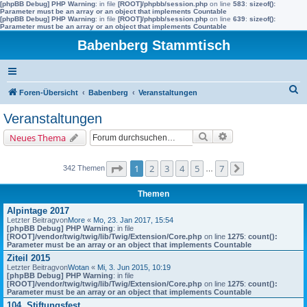
[phpBB Debug] PHP Warning
: in file
[ROOT]/phpbb/session.php
on line
583
:
sizeof():
Parameter must be an array or an object that implements Countable
[phpBB Debug] PHP Warning
: in file
[ROOT]/phpbb/session.php
on line
639
:
sizeof():
Parameter must be an array or an object that implements Countable
Babenberg Stammtisch
S
Foren-Übersicht
Babenberg
Veranstaltungen
u
Veranstaltungen
c
Suche
Erweiterte Suche
Neues Thema
h
e
Seite
1
von
7
1
2
3
4
5
7
342 Themen
…
Nächste
Themen
Alpintage 2017
Letzter Beitragvon
More
«
Mo, 23. Jan 2017, 15:54
[phpBB Debug] PHP Warning
: in file
[ROOT]/vendor/twig/twig/lib/Twig/Extension/Core.php
on line
1275
:
count():
Parameter must be an array or an object that implements Countable
Ziteil 2015
Letzter Beitragvon
Wotan
«
Mi, 3. Jun 2015, 10:19
[phpBB Debug] PHP Warning
: in file
[ROOT]/vendor/twig/twig/lib/Twig/Extension/Core.php
on line
1275
:
count():
Parameter must be an array or an object that implements Countable
104. Stiftungsfest