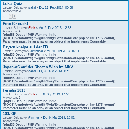
Lokal-Quiz
Letzter Beitragvon
saitai
«
Do, 27. Feb 2014, 00:38
Antworten:
20
1
2
Foto für euch!
Letzter Beitragvon
Fink
«
Mo, 2. Dez 2013, 12:53
Antworten:
4
[phpBB Debug] PHP Warning
: in file
[ROOT]/vendor/twig/twig/lib/Twig/Extension/Core.php
on line
1275
:
count():
Parameter must be an array or an object that implements Countable
Bayern kneipe auf der FB
Letzter Beitragvon
Gummibär
«
Mi, 30. Okt 2013, 16:01
[phpBB Debug] PHP Warning
: in file
[ROOT]/vendor/twig/twig/lib/Twig/Extension/Core.php
on line
1275
:
count():
Parameter must be an array or an object that implements Countable
Japan-AC auf der Rhaetia Wien im MKV
Letzter Beitragvon
saitai
«
Fr, 25. Okt 2013, 16:45
Antworten:
5
[phpBB Debug] PHP Warning
: in file
[ROOT]/vendor/twig/twig/lib/Twig/Extension/Core.php
on line
1275
:
count():
Parameter must be an array or an object that implements Countable
Ferialis 2013
Letzter Beitragvon
Fink
«
Fr, 6. Sep 2013, 17:56
Antworten:
7
[phpBB Debug] PHP Warning
: in file
[ROOT]/vendor/twig/twig/lib/Twig/Extension/Core.php
on line
1275
:
count():
Parameter must be an array or an object that implements Countable
103. GF
Letzter Beitragvon
Pyrrhus
«
Do, 9. Mai 2013, 18:02
Antworten:
2
[phpBB Debug] PHP Warning
: in file
[ROOT]/vendor/twig/twig/lib/Twig/Extension/Core.php
on line
1275
:
count():