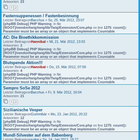
Antworten:
23
1
2
Fastensuppenessen / Fastenbesinnung
Letzter Beitragvon
Bacchus
«
So, 25. Mär 2012, 23:07
[phpBB Debug] PHP Warning
: in file
[ROOT]/vendor/twig/twig/lib/Twig/Extension/Core.php
on line
1275
:
count():
Parameter must be an array or an object that implements Countable
AC: Die Bioethikkommission
Letzter Beitragvon
Hannibal
«
Mi, 21. Mär 2012, 13:03
Antworten:
2
[phpBB Debug] PHP Warning
: in file
[ROOT]/vendor/twig/twig/lib/Twig/Extension/Core.php
on line
1275
:
count():
Parameter must be an array or an object that implements Countable
Blutspende Aktion!!!
Letzter Beitragvon
Hannibal
«
Do, 15. Mär 2012, 07:59
Antworten:
4
[phpBB Debug] PHP Warning
: in file
[ROOT]/vendor/twig/twig/lib/Twig/Extension/Core.php
on line
1275
:
count():
Parameter must be an array or an object that implements Countable
Sempro SoSe 2012
Letzter Beitragvon
Bacchus
«
Fr, 9. Mär 2012, 16:04
Antworten:
21
1
2
Sizilianische Vesper
Letzter Beitragvon
Gummibär
«
Mo, 23. Jan 2012, 20:22
Antworten:
12
[phpBB Debug] PHP Warning
: in file
[ROOT]/vendor/twig/twig/lib/Twig/Extension/Core.php
on line
1275
:
count():
Parameter must be an array or an object that implements Countable
Mundl-Silvester auf dem Babenberg
Letzter Beitragvon
saitai
«
Sa, 14. Jan 2012, 18:27