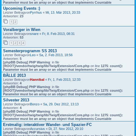
Parameter must be an array or an object that implements Countable
Upcoming Events :)
Letzter Beitragvon
Pyrrhus
«
Mi, 13. Mär 2013, 20:33
Antworten:
23
1
2
Voralberger in Wien
Letzter Beitragvon
snare
«
Fr, 8. Feb 2013, 08:31
Antworten:
53
1
2
3
4
Semesterprogramm SS 2013
Letzter Beitragvon
Leo
«
Sa, 2. Feb 2013, 18:56
Antworten:
5
[phpBB Debug] PHP Warning
: in file
[ROOT]/vendor/twig/twig/lib/Twig/Extension/Core.php
on line
1275
:
count():
Parameter must be an array or an object that implements Countable
BÄLLE 2013
Letzter Beitragvon
Hannibal
«
Fr, 1. Feb 2013, 12:33
Antworten:
4
[phpBB Debug] PHP Warning
: in file
[ROOT]/vendor/twig/twig/lib/Twig/Extension/Core.php
on line
1275
:
count():
Parameter must be an array or an object that implements Countable
Silvester 2013
Letzter Beitragvon
Bonzo
«
Sa, 29. Dez 2012, 13:13
Antworten:
4
[phpBB Debug] PHP Warning
: in file
[ROOT]/vendor/twig/twig/lib/Twig/Extension/Core.php
on line
1275
:
count():
Parameter must be an array or an object that implements Countable
Erstmalig: interaktiver Wander- und Spazier-FC
Letzter Beitragvon
Accursius
«
Di, 27. Nov 2012, 20:10
[phpBB Debug] PHP Warning
: in file