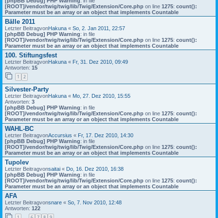
[phpBB Debug] PHP Warning
: in file
[ROOT]/vendor/twig/twig/lib/Twig/Extension/Core.php
on line
1275
:
count():
Parameter must be an array or an object that implements Countable
Bälle 2011
Letzter Beitragvon
Hakuna
«
So, 2. Jan 2011, 22:57
[phpBB Debug] PHP Warning
: in file
[ROOT]/vendor/twig/twig/lib/Twig/Extension/Core.php
on line
1275
:
count():
Parameter must be an array or an object that implements Countable
100. Stiftungsfest
Letzter Beitragvon
Hakuna
«
Fr, 31. Dez 2010, 09:49
Antworten:
15
1
2
Silvester-Party
Letzter Beitragvon
Hakuna
«
Mo, 27. Dez 2010, 15:55
Antworten:
3
[phpBB Debug] PHP Warning
: in file
[ROOT]/vendor/twig/twig/lib/Twig/Extension/Core.php
on line
1275
:
count():
Parameter must be an array or an object that implements Countable
WAHL-BC
Letzter Beitragvon
Accursius
«
Fr, 17. Dez 2010, 14:30
[phpBB Debug] PHP Warning
: in file
[ROOT]/vendor/twig/twig/lib/Twig/Extension/Core.php
on line
1275
:
count():
Parameter must be an array or an object that implements Countable
Tupolev
Letzter Beitragvon
saitai
«
Do, 16. Dez 2010, 16:38
[phpBB Debug] PHP Warning
: in file
[ROOT]/vendor/twig/twig/lib/Twig/Extension/Core.php
on line
1275
:
count():
Parameter must be an array or an object that implements Countable
AFA
Letzter Beitragvon
snare
«
So, 7. Nov 2010, 12:48
Antworten:
122
1
6
7
8
9
…