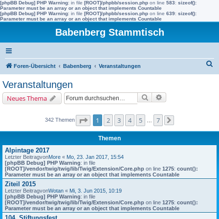
[phpBB Debug] PHP Warning
: in file
[ROOT]/phpbb/session.php
on line
583
:
sizeof():
Parameter must be an array or an object that implements Countable
[phpBB Debug] PHP Warning
: in file
[ROOT]/phpbb/session.php
on line
639
:
sizeof():
Parameter must be an array or an object that implements Countable
Babenberg Stammtisch
S
Foren-Übersicht
Babenberg
Veranstaltungen
u
Veranstaltungen
c
Suche
Erweiterte Suche
Neues Thema
h
e
Seite
1
von
7
1
2
3
4
5
7
342 Themen
…
Nächste
Themen
Alpintage 2017
Letzter Beitragvon
More
«
Mo, 23. Jan 2017, 15:54
[phpBB Debug] PHP Warning
: in file
[ROOT]/vendor/twig/twig/lib/Twig/Extension/Core.php
on line
1275
:
count():
Parameter must be an array or an object that implements Countable
Ziteil 2015
Letzter Beitragvon
Wotan
«
Mi, 3. Jun 2015, 10:19
[phpBB Debug] PHP Warning
: in file
[ROOT]/vendor/twig/twig/lib/Twig/Extension/Core.php
on line
1275
:
count():
Parameter must be an array or an object that implements Countable
104. Stiftungsfest