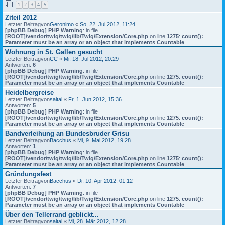
1
2
3
4
5
Ziteil 2012
Letzter Beitragvon
Geronimo
«
So, 22. Jul 2012, 11:24
[phpBB Debug] PHP Warning
: in file
[ROOT]/vendor/twig/twig/lib/Twig/Extension/Core.php
on line
1275
:
count():
Parameter must be an array or an object that implements Countable
Wohnung in St. Gallen gesucht
Letzter Beitragvon
CC
«
Mi, 18. Jul 2012, 20:29
Antworten:
6
[phpBB Debug] PHP Warning
: in file
[ROOT]/vendor/twig/twig/lib/Twig/Extension/Core.php
on line
1275
:
count():
Parameter must be an array or an object that implements Countable
Heidelbergreise
Letzter Beitragvon
saitai
«
Fr, 1. Jun 2012, 15:36
Antworten:
5
[phpBB Debug] PHP Warning
: in file
[ROOT]/vendor/twig/twig/lib/Twig/Extension/Core.php
on line
1275
:
count():
Parameter must be an array or an object that implements Countable
Bandverleihung an Bundesbruder Grisu
Letzter Beitragvon
Bacchus
«
Mi, 9. Mai 2012, 19:28
Antworten:
1
[phpBB Debug] PHP Warning
: in file
[ROOT]/vendor/twig/twig/lib/Twig/Extension/Core.php
on line
1275
:
count():
Parameter must be an array or an object that implements Countable
Gründungsfest
Letzter Beitragvon
Bacchus
«
Di, 10. Apr 2012, 01:12
Antworten:
7
[phpBB Debug] PHP Warning
: in file
[ROOT]/vendor/twig/twig/lib/Twig/Extension/Core.php
on line
1275
:
count():
Parameter must be an array or an object that implements Countable
Über den Tellerrand geblickt...
Letzter Beitragvon
saitai
«
Mi, 28. Mär 2012, 12:28