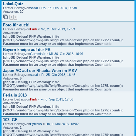
Lokal-Quiz
Letzter Beitragvon
saitai
«
Do, 27. Feb 2014, 00:38
Antworten:
20
1
2
Foto für euch!
Letzter Beitragvon
Fink
«
Mo, 2. Dez 2013, 12:53
Antworten:
4
[phpBB Debug] PHP Warning
: in file
[ROOT]/vendor/twig/twig/lib/Twig/Extension/Core.php
on line
1275
:
count():
Parameter must be an array or an object that implements Countable
Bayern kneipe auf der FB
Letzter Beitragvon
Gummibär
«
Mi, 30. Okt 2013, 16:01
[phpBB Debug] PHP Warning
: in file
[ROOT]/vendor/twig/twig/lib/Twig/Extension/Core.php
on line
1275
:
count():
Parameter must be an array or an object that implements Countable
Japan-AC auf der Rhaetia Wien im MKV
Letzter Beitragvon
saitai
«
Fr, 25. Okt 2013, 16:45
Antworten:
5
[phpBB Debug] PHP Warning
: in file
[ROOT]/vendor/twig/twig/lib/Twig/Extension/Core.php
on line
1275
:
count():
Parameter must be an array or an object that implements Countable
Ferialis 2013
Letzter Beitragvon
Fink
«
Fr, 6. Sep 2013, 17:56
Antworten:
7
[phpBB Debug] PHP Warning
: in file
[ROOT]/vendor/twig/twig/lib/Twig/Extension/Core.php
on line
1275
:
count():
Parameter must be an array or an object that implements Countable
103. GF
Letzter Beitragvon
Pyrrhus
«
Do, 9. Mai 2013, 18:02
Antworten:
2
[phpBB Debug] PHP Warning
: in file
[ROOT]/vendor/twig/twig/lib/Twig/Extension/Core.php
on line
1275
:
count():