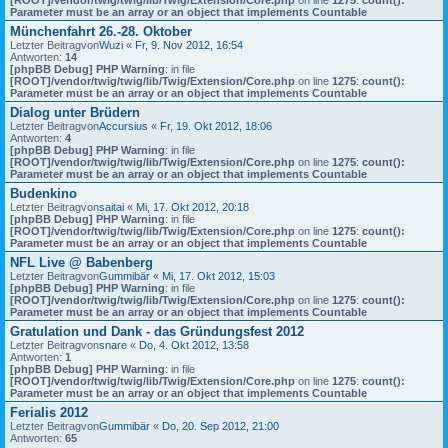
[ROOT]/vendor/twig/twig/lib/Twig/Extension/Core.php
on line
1275
:
count():
Parameter must be an array or an object that implements Countable
Münchenfahrt 26.-28. Oktober
Letzter Beitragvon
Wuzi
«
Fr, 9. Nov 2012, 16:54
Antworten:
14
[phpBB Debug] PHP Warning
: in file
[ROOT]/vendor/twig/twig/lib/Twig/Extension/Core.php
on line
1275
:
count():
Parameter must be an array or an object that implements Countable
Dialog unter Brüdern
Letzter Beitragvon
Accursius
«
Fr, 19. Okt 2012, 18:06
Antworten:
4
[phpBB Debug] PHP Warning
: in file
[ROOT]/vendor/twig/twig/lib/Twig/Extension/Core.php
on line
1275
:
count():
Parameter must be an array or an object that implements Countable
Budenkino
Letzter Beitragvon
saitai
«
Mi, 17. Okt 2012, 20:18
[phpBB Debug] PHP Warning
: in file
[ROOT]/vendor/twig/twig/lib/Twig/Extension/Core.php
on line
1275
:
count():
Parameter must be an array or an object that implements Countable
NFL Live @ Babenberg
Letzter Beitragvon
Gummibär
«
Mi, 17. Okt 2012, 15:03
[phpBB Debug] PHP Warning
: in file
[ROOT]/vendor/twig/twig/lib/Twig/Extension/Core.php
on line
1275
:
count():
Parameter must be an array or an object that implements Countable
Gratulation und Dank - das Gründungsfest 2012
Letzter Beitragvon
snare
«
Do, 4. Okt 2012, 13:58
Antworten:
1
[phpBB Debug] PHP Warning
: in file
[ROOT]/vendor/twig/twig/lib/Twig/Extension/Core.php
on line
1275
:
count():
Parameter must be an array or an object that implements Countable
Ferialis 2012
Letzter Beitragvon
Gummibär
«
Do, 20. Sep 2012, 21:00
Antworten:
65