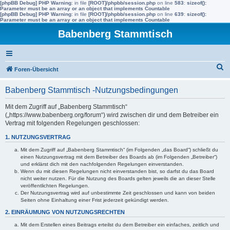
[phpBB Debug] PHP Warning
: in file
[ROOT]/phpbb/session.php
on line
583
:
sizeof():
Parameter must be an array or an object that implements Countable
[phpBB Debug] PHP Warning
: in file
[ROOT]/phpbb/session.php
on line
639
:
sizeof():
Parameter must be an array or an object that implements Countable
Babenberg Stammtisch
S
Foren-Übersicht
u
Babenberg Stammtisch -Nutzungsbedingungen
c
h
Mit dem Zugriff auf „Babenberg Stammtisch“
(„https://www.babenberg.org/forum“) wird zwischen dir und dem Betreiber ein
e
Vertrag mit folgenden Regelungen geschlossen:
1. NUTZUNGSVERTRAG
Mit dem Zugriff auf „Babenberg Stammtisch“ (im Folgenden „das Board“) schließt du
einen Nutzungsvertrag mit dem Betreiber des Boards ab (im Folgenden „Betreiber“)
und erklärst dich mit den nachfolgenden Regelungen einverstanden.
Wenn du mit diesen Regelungen nicht einverstanden bist, so darfst du das Board
nicht weiter nutzen. Für die Nutzung des Boards gelten jeweils die an dieser Stelle
veröffentlichten Regelungen.
Der Nutzungsvertrag wird auf unbestimmte Zeit geschlossen und kann von beiden
Seiten ohne Einhaltung einer Frist jederzeit gekündigt werden.
2. EINRÄUMUNG VON NUTZUNGSRECHTEN
Mit dem Erstellen eines Beitrags erteilst du dem Betreiber ein einfaches, zeitlich und