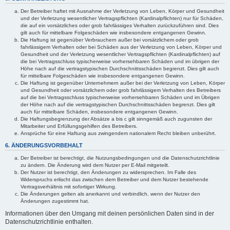
Der Betreiber haftet mit Ausnahme der Verletzung von Leben, Körper und Gesundheit
und der Verletzung wesentlicher Vertragspflichten (Kardinalpflichten) nur für Schäden,
die auf ein vorsätzliches oder grob fahrlässiges Verhalten zurückzuführen sind. Dies
gilt auch für mittelbare Folgeschäden wie insbesondere entgangenen Gewinn.
Die Haftung ist gegenüber Verbrauchern außer bei vorsätzlichem oder grob
fahrlässigem Verhalten oder bei Schäden aus der Verletzung von Leben, Körper und
Gesundheit und der Verletzung wesentlicher Vertragspflichten (Kardinalpflichten) auf
die bei Vertragsschluss typischerweise vorhersehbaren Schäden und im übrigen der
Höhe nach auf die vertragstypischen Durchschnittsschäden begrenzt. Dies gilt auch
für mittelbare Folgeschäden wie insbesondere entgangenen Gewinn.
Die Haftung ist gegenüber Unternehmern außer bei der Verletzung von Leben, Körper
und Gesundheit oder vorsätzlichem oder grob fahrlässigem Verhalten des Betreibers
auf die bei Vertragsschluss typischerweise vorhersehbaren Schäden und im Übrigen
der Höhe nach auf die vertragstypischen Durchschnittsschäden begrenzt. Dies gilt
auch für mittelbare Schäden, insbesondere entgangenen Gewinn.
Die Haftungsbegrenzung der Absätze a bis c gilt sinngemäß auch zugunsten der
Mitarbeiter und Erfüllungsgehilfen des Betreibers.
Ansprüche für eine Haftung aus zwingendem nationalem Recht bleiben unberührt.
6. ÄNDERUNGSVORBEHALT
Der Betreiber ist berechtigt, die Nutzungsbedingungen und die Datenschutzrichtlinie
zu ändern. Die Änderung wird dem Nutzer per E-Mail mitgeteilt.
Der Nutzer ist berechtigt, den Änderungen zu widersprechen. Im Falle des
Widerspruchs erlischt das zwischen dem Betreiber und dem Nutzer bestehende
Vertragsverhältnis mit sofortiger Wirkung.
Die Änderungen gelten als anerkannt und verbindlich, wenn der Nutzer den
Änderungen zugestimmt hat.
Informationen über den Umgang mit deinen persönlichen Daten sind in der
Datenschutzrichtlinie enthalten.