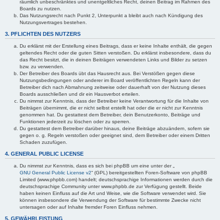
räumlich unbeschränktes und unentgeltliches Recht, deinen Beitrag im Rahmen des
Boards zu nutzen.
Das Nutzungsrecht nach Punkt 2, Unterpunkt a bleibt auch nach Kündigung des
Nutzungsvertrages bestehen.
3. PFLICHTEN DES NUTZERS
Du erklärst mit der Erstellung eines Beitrags, dass er keine Inhalte enthält, die gegen
geltendes Recht oder die guten Sitten verstoßen. Du erklärst insbesondere, dass du
das Recht besitzt, die in deinen Beiträgen verwendeten Links und Bilder zu setzen
bzw. zu verwenden.
Der Betreiber des Boards übt das Hausrecht aus. Bei Verstößen gegen diese
Nutzungsbedingungen oder anderer im Board veröffentlichten Regeln kann der
Betreiber dich nach Abmahnung zeitweise oder dauerhaft von der Nutzung dieses
Boards ausschließen und dir ein Hausverbot erteilen.
Du nimmst zur Kenntnis, dass der Betreiber keine Verantwortung für die Inhalte von
Beiträgen übernimmt, die er nicht selbst erstellt hat oder die er nicht zur Kenntnis
genommen hat. Du gestattest dem Betreiber, dein Benutzerkonto, Beiträge und
Funktionen jederzeit zu löschen oder zu sperren.
Du gestattest dem Betreiber darüber hinaus, deine Beiträge abzuändern, sofern sie
gegen o. g. Regeln verstoßen oder geeignet sind, dem Betreiber oder einem Dritten
Schaden zuzufügen.
4. GENERAL PUBLIC LICENSE
Du nimmst zur Kenntnis, dass es sich bei phpBB um eine unter der „
GNU General Public License v2
“ (GPL) bereitgestellten Foren-Software von phpBB
Limited (www.phpbb.com) handelt; deutschsprachige Informationen werden durch die
deutschsprachige Community unter www.phpbb.de zur Verfügung gestellt. Beide
haben keinen Einfluss auf die Art und Weise, wie die Software verwendet wird. Sie
können insbesondere die Verwendung der Software für bestimmte Zwecke nicht
untersagen oder auf Inhalte fremder Foren Einfluss nehmen.
5. GEWÄHRLEISTUNG