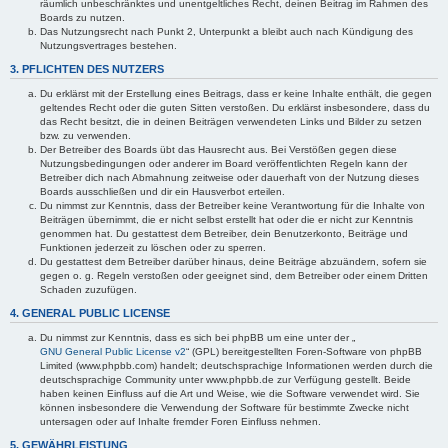
räumlich unbeschränktes und unentgeltliches Recht, deinen Beitrag im Rahmen des
Boards zu nutzen.
Das Nutzungsrecht nach Punkt 2, Unterpunkt a bleibt auch nach Kündigung des
Nutzungsvertrages bestehen.
3. PFLICHTEN DES NUTZERS
Du erklärst mit der Erstellung eines Beitrags, dass er keine Inhalte enthält, die gegen
geltendes Recht oder die guten Sitten verstoßen. Du erklärst insbesondere, dass du
das Recht besitzt, die in deinen Beiträgen verwendeten Links und Bilder zu setzen
bzw. zu verwenden.
Der Betreiber des Boards übt das Hausrecht aus. Bei Verstößen gegen diese
Nutzungsbedingungen oder anderer im Board veröffentlichten Regeln kann der
Betreiber dich nach Abmahnung zeitweise oder dauerhaft von der Nutzung dieses
Boards ausschließen und dir ein Hausverbot erteilen.
Du nimmst zur Kenntnis, dass der Betreiber keine Verantwortung für die Inhalte von
Beiträgen übernimmt, die er nicht selbst erstellt hat oder die er nicht zur Kenntnis
genommen hat. Du gestattest dem Betreiber, dein Benutzerkonto, Beiträge und
Funktionen jederzeit zu löschen oder zu sperren.
Du gestattest dem Betreiber darüber hinaus, deine Beiträge abzuändern, sofern sie
gegen o. g. Regeln verstoßen oder geeignet sind, dem Betreiber oder einem Dritten
Schaden zuzufügen.
4. GENERAL PUBLIC LICENSE
Du nimmst zur Kenntnis, dass es sich bei phpBB um eine unter der „
GNU General Public License v2
“ (GPL) bereitgestellten Foren-Software von phpBB
Limited (www.phpbb.com) handelt; deutschsprachige Informationen werden durch die
deutschsprachige Community unter www.phpbb.de zur Verfügung gestellt. Beide
haben keinen Einfluss auf die Art und Weise, wie die Software verwendet wird. Sie
können insbesondere die Verwendung der Software für bestimmte Zwecke nicht
untersagen oder auf Inhalte fremder Foren Einfluss nehmen.
5. GEWÄHRLEISTUNG