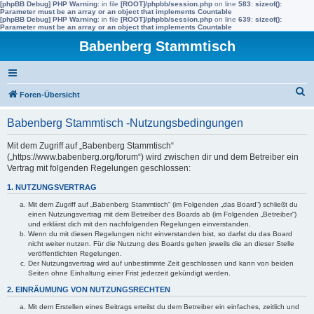
[phpBB Debug] PHP Warning
: in file
[ROOT]/phpbb/session.php
on line
583
:
sizeof():
Parameter must be an array or an object that implements Countable
[phpBB Debug] PHP Warning
: in file
[ROOT]/phpbb/session.php
on line
639
:
sizeof():
Parameter must be an array or an object that implements Countable
Babenberg Stammtisch
S
Foren-Übersicht
u
Babenberg Stammtisch -Nutzungsbedingungen
c
h
Mit dem Zugriff auf „Babenberg Stammtisch“
(„https://www.babenberg.org/forum“) wird zwischen dir und dem Betreiber ein
e
Vertrag mit folgenden Regelungen geschlossen:
1. NUTZUNGSVERTRAG
Mit dem Zugriff auf „Babenberg Stammtisch“ (im Folgenden „das Board“) schließt du
einen Nutzungsvertrag mit dem Betreiber des Boards ab (im Folgenden „Betreiber“)
und erklärst dich mit den nachfolgenden Regelungen einverstanden.
Wenn du mit diesen Regelungen nicht einverstanden bist, so darfst du das Board
nicht weiter nutzen. Für die Nutzung des Boards gelten jeweils die an dieser Stelle
veröffentlichten Regelungen.
Der Nutzungsvertrag wird auf unbestimmte Zeit geschlossen und kann von beiden
Seiten ohne Einhaltung einer Frist jederzeit gekündigt werden.
2. EINRÄUMUNG VON NUTZUNGSRECHTEN
Mit dem Erstellen eines Beitrags erteilst du dem Betreiber ein einfaches, zeitlich und