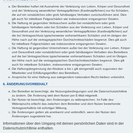
Der Betreiber haftet mit Ausnahme der Verletzung von Leben, Körper und Gesundheit
und der Verletzung wesentlicher Vertragspflichten (Kardinalpflichten) nur für Schäden,
die auf ein vorsätzliches oder grob fahrlässiges Verhalten zurückzuführen sind. Dies
gilt auch für mittelbare Folgeschäden wie insbesondere entgangenen Gewinn.
Die Haftung ist gegenüber Verbrauchern außer bei vorsätzlichem oder grob
fahrlässigem Verhalten oder bei Schäden aus der Verletzung von Leben, Körper und
Gesundheit und der Verletzung wesentlicher Vertragspflichten (Kardinalpflichten) auf
die bei Vertragsschluss typischerweise vorhersehbaren Schäden und im übrigen der
Höhe nach auf die vertragstypischen Durchschnittsschäden begrenzt. Dies gilt auch
für mittelbare Folgeschäden wie insbesondere entgangenen Gewinn.
Die Haftung ist gegenüber Unternehmern außer bei der Verletzung von Leben, Körper
und Gesundheit oder vorsätzlichem oder grob fahrlässigem Verhalten des Betreibers
auf die bei Vertragsschluss typischerweise vorhersehbaren Schäden und im Übrigen
der Höhe nach auf die vertragstypischen Durchschnittsschäden begrenzt. Dies gilt
auch für mittelbare Schäden, insbesondere entgangenen Gewinn.
Die Haftungsbegrenzung der Absätze a bis c gilt sinngemäß auch zugunsten der
Mitarbeiter und Erfüllungsgehilfen des Betreibers.
Ansprüche für eine Haftung aus zwingendem nationalem Recht bleiben unberührt.
6. ÄNDERUNGSVORBEHALT
Der Betreiber ist berechtigt, die Nutzungsbedingungen und die Datenschutzrichtlinie
zu ändern. Die Änderung wird dem Nutzer per E-Mail mitgeteilt.
Der Nutzer ist berechtigt, den Änderungen zu widersprechen. Im Falle des
Widerspruchs erlischt das zwischen dem Betreiber und dem Nutzer bestehende
Vertragsverhältnis mit sofortiger Wirkung.
Die Änderungen gelten als anerkannt und verbindlich, wenn der Nutzer den
Änderungen zugestimmt hat.
Informationen über den Umgang mit deinen persönlichen Daten sind in der
Datenschutzrichtlinie enthalten.