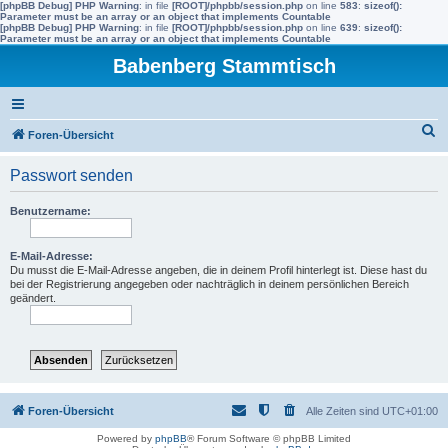
[phpBB Debug] PHP Warning
: in file
[ROOT]/phpbb/session.php
on line
583
:
sizeof():
Parameter must be an array or an object that implements Countable
[phpBB Debug] PHP Warning
: in file
[ROOT]/phpbb/session.php
on line
639
:
sizeof():
Parameter must be an array or an object that implements Countable
Babenberg Stammtisch
S
Foren-Übersicht
u
Passwort senden
c
h
Benutzername:
e
E-Mail-Adresse:
Du musst die E-Mail-Adresse angeben, die in deinem Profil hinterlegt ist. Diese hast du
bei der Registrierung angegeben oder nachträglich in deinem persönlichen Bereich
geändert.
Foren-Übersicht
Alle Zeiten sind
UTC+01:00
Powered by
phpBB
® Forum Software © phpBB Limited