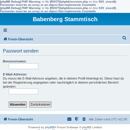
[phpBB Debug] PHP Warning
: in file
[ROOT]/phpbb/session.php
on line
583
:
sizeof():
Parameter must be an array or an object that implements Countable
[phpBB Debug] PHP Warning
: in file
[ROOT]/phpbb/session.php
on line
639
:
sizeof():
Parameter must be an array or an object that implements Countable
Babenberg Stammtisch
S
Foren-Übersicht
u
Passwort senden
c
h
Benutzername:
e
E-Mail-Adresse:
Du musst die E-Mail-Adresse angeben, die in deinem Profil hinterlegt ist. Diese hast du
bei der Registrierung angegeben oder nachträglich in deinem persönlichen Bereich
geändert.
Foren-Übersicht
Alle Zeiten sind
UTC+01:00
Powered by
phpBB
® Forum Software © phpBB Limited