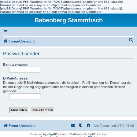
[phpBB Debug] PHP Warning
: in file
[ROOT]/phpbb/session.php
on line
583
:
sizeof():
Parameter must be an array or an object that implements Countable
[phpBB Debug] PHP Warning
: in file
[ROOT]/phpbb/session.php
on line
639
:
sizeof():
Parameter must be an array or an object that implements Countable
Babenberg Stammtisch
S
Foren-Übersicht
u
Passwort senden
c
h
Benutzername:
e
E-Mail-Adresse:
Du musst die E-Mail-Adresse angeben, die in deinem Profil hinterlegt ist. Diese hast du
bei der Registrierung angegeben oder nachträglich in deinem persönlichen Bereich
geändert.
Foren-Übersicht
Alle Zeiten sind
UTC+01:00
Powered by
phpBB
® Forum Software © phpBB Limited