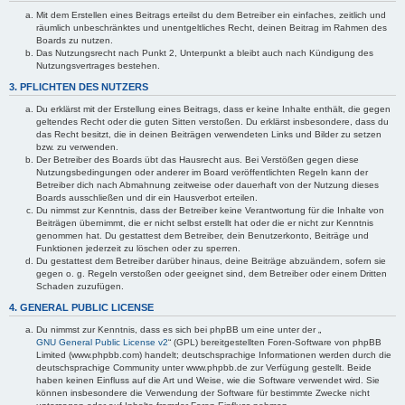
Mit dem Erstellen eines Beitrags erteilst du dem Betreiber ein einfaches, zeitlich und
räumlich unbeschränktes und unentgeltliches Recht, deinen Beitrag im Rahmen des
Boards zu nutzen.
Das Nutzungsrecht nach Punkt 2, Unterpunkt a bleibt auch nach Kündigung des
Nutzungsvertrages bestehen.
3. PFLICHTEN DES NUTZERS
Du erklärst mit der Erstellung eines Beitrags, dass er keine Inhalte enthält, die gegen
geltendes Recht oder die guten Sitten verstoßen. Du erklärst insbesondere, dass du
das Recht besitzt, die in deinen Beiträgen verwendeten Links und Bilder zu setzen
bzw. zu verwenden.
Der Betreiber des Boards übt das Hausrecht aus. Bei Verstößen gegen diese
Nutzungsbedingungen oder anderer im Board veröffentlichten Regeln kann der
Betreiber dich nach Abmahnung zeitweise oder dauerhaft von der Nutzung dieses
Boards ausschließen und dir ein Hausverbot erteilen.
Du nimmst zur Kenntnis, dass der Betreiber keine Verantwortung für die Inhalte von
Beiträgen übernimmt, die er nicht selbst erstellt hat oder die er nicht zur Kenntnis
genommen hat. Du gestattest dem Betreiber, dein Benutzerkonto, Beiträge und
Funktionen jederzeit zu löschen oder zu sperren.
Du gestattest dem Betreiber darüber hinaus, deine Beiträge abzuändern, sofern sie
gegen o. g. Regeln verstoßen oder geeignet sind, dem Betreiber oder einem Dritten
Schaden zuzufügen.
4. GENERAL PUBLIC LICENSE
Du nimmst zur Kenntnis, dass es sich bei phpBB um eine unter der „
GNU General Public License v2
“ (GPL) bereitgestellten Foren-Software von phpBB
Limited (www.phpbb.com) handelt; deutschsprachige Informationen werden durch die
deutschsprachige Community unter www.phpbb.de zur Verfügung gestellt. Beide
haben keinen Einfluss auf die Art und Weise, wie die Software verwendet wird. Sie
können insbesondere die Verwendung der Software für bestimmte Zwecke nicht