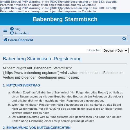
[phpBB Debug] PHP Warning
: in file
[ROOT]/phpbb/session.php
on line
583
:
sizeof():
Parameter must be an array or an object that implements Countable
[phpBB Debug] PHP Warning
: in file
[ROOT]/phpbb/session.php
on line
639
:
sizeof():
Parameter must be an array or an object that implements Countable
Babenberg Stammtisch
FAQ
Anmelden
S
Foren-Übersicht
u
Sprache:
c
Babenberg Stammtisch -Registrierung
h
e
Mit dem Zugriff auf „Babenberg Stammtisch“
(„https://www.babenberg.org/forum“) wird zwischen dir und dem Betreiber ein
Vertrag mit folgenden Regelungen geschlossen:
1. NUTZUNGSVERTRAG
Mit dem Zugriff auf „Babenberg Stammtisch“ (im Folgenden „das Board“) schließt du
einen Nutzungsvertrag mit dem Betreiber des Boards ab (im Folgenden „Betreiber“)
und erklärst dich mit den nachfolgenden Regelungen einverstanden.
Wenn du mit diesen Regelungen nicht einverstanden bist, so darfst du das Board
nicht weiter nutzen. Für die Nutzung des Boards gelten jeweils die an dieser Stelle
veröffentlichten Regelungen.
Der Nutzungsvertrag wird auf unbestimmte Zeit geschlossen und kann von beiden
Seiten ohne Einhaltung einer Frist jederzeit gekündigt werden.
2. EINRÄUMUNG VON NUTZUNGSRECHTEN