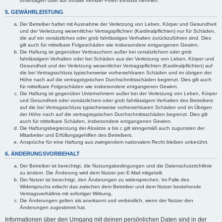
untersagen oder auf Inhalte fremder Foren Einfluss nehmen.
5. GEWÄHRLEISTUNG
Der Betreiber haftet mit Ausnahme der Verletzung von Leben, Körper und Gesundheit
und der Verletzung wesentlicher Vertragspflichten (Kardinalpflichten) nur für Schäden,
die auf ein vorsätzliches oder grob fahrlässiges Verhalten zurückzuführen sind. Dies
gilt auch für mittelbare Folgeschäden wie insbesondere entgangenen Gewinn.
Die Haftung ist gegenüber Verbrauchern außer bei vorsätzlichem oder grob
fahrlässigem Verhalten oder bei Schäden aus der Verletzung von Leben, Körper und
Gesundheit und der Verletzung wesentlicher Vertragspflichten (Kardinalpflichten) auf
die bei Vertragsschluss typischerweise vorhersehbaren Schäden und im übrigen der
Höhe nach auf die vertragstypischen Durchschnittsschäden begrenzt. Dies gilt auch
für mittelbare Folgeschäden wie insbesondere entgangenen Gewinn.
Die Haftung ist gegenüber Unternehmern außer bei der Verletzung von Leben, Körper
und Gesundheit oder vorsätzlichem oder grob fahrlässigem Verhalten des Betreibers
auf die bei Vertragsschluss typischerweise vorhersehbaren Schäden und im Übrigen
der Höhe nach auf die vertragstypischen Durchschnittsschäden begrenzt. Dies gilt
auch für mittelbare Schäden, insbesondere entgangenen Gewinn.
Die Haftungsbegrenzung der Absätze a bis c gilt sinngemäß auch zugunsten der
Mitarbeiter und Erfüllungsgehilfen des Betreibers.
Ansprüche für eine Haftung aus zwingendem nationalem Recht bleiben unberührt.
6. ÄNDERUNGSVORBEHALT
Der Betreiber ist berechtigt, die Nutzungsbedingungen und die Datenschutzrichtlinie
zu ändern. Die Änderung wird dem Nutzer per E-Mail mitgeteilt.
Der Nutzer ist berechtigt, den Änderungen zu widersprechen. Im Falle des
Widerspruchs erlischt das zwischen dem Betreiber und dem Nutzer bestehende
Vertragsverhältnis mit sofortiger Wirkung.
Die Änderungen gelten als anerkannt und verbindlich, wenn der Nutzer den
Änderungen zugestimmt hat.
Informationen über den Umgang mit deinen persönlichen Daten sind in der