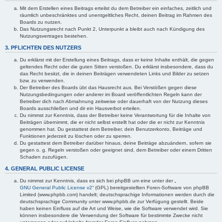
Mit dem Erstellen eines Beitrags erteilst du dem Betreiber ein einfaches, zeitlich und
räumlich unbeschränktes und unentgeltliches Recht, deinen Beitrag im Rahmen des
Boards zu nutzen.
Das Nutzungsrecht nach Punkt 2, Unterpunkt a bleibt auch nach Kündigung des
Nutzungsvertrages bestehen.
3. PFLICHTEN DES NUTZERS
Du erklärst mit der Erstellung eines Beitrags, dass er keine Inhalte enthält, die gegen
geltendes Recht oder die guten Sitten verstoßen. Du erklärst insbesondere, dass du
das Recht besitzt, die in deinen Beiträgen verwendeten Links und Bilder zu setzen
bzw. zu verwenden.
Der Betreiber des Boards übt das Hausrecht aus. Bei Verstößen gegen diese
Nutzungsbedingungen oder anderer im Board veröffentlichten Regeln kann der
Betreiber dich nach Abmahnung zeitweise oder dauerhaft von der Nutzung dieses
Boards ausschließen und dir ein Hausverbot erteilen.
Du nimmst zur Kenntnis, dass der Betreiber keine Verantwortung für die Inhalte von
Beiträgen übernimmt, die er nicht selbst erstellt hat oder die er nicht zur Kenntnis
genommen hat. Du gestattest dem Betreiber, dein Benutzerkonto, Beiträge und
Funktionen jederzeit zu löschen oder zu sperren.
Du gestattest dem Betreiber darüber hinaus, deine Beiträge abzuändern, sofern sie
gegen o. g. Regeln verstoßen oder geeignet sind, dem Betreiber oder einem Dritten
Schaden zuzufügen.
4. GENERAL PUBLIC LICENSE
Du nimmst zur Kenntnis, dass es sich bei phpBB um eine unter der „
GNU General Public License v2
“ (GPL) bereitgestellten Foren-Software von phpBB
Limited (www.phpbb.com) handelt; deutschsprachige Informationen werden durch die
deutschsprachige Community unter www.phpbb.de zur Verfügung gestellt. Beide
haben keinen Einfluss auf die Art und Weise, wie die Software verwendet wird. Sie
können insbesondere die Verwendung der Software für bestimmte Zwecke nicht