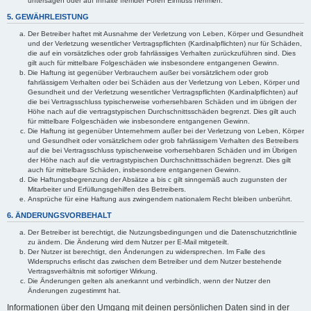
untersagen oder auf Inhalte fremder Foren Einfluss nehmen.
5. GEWÄHRLEISTUNG
Der Betreiber haftet mit Ausnahme der Verletzung von Leben, Körper und Gesundheit
und der Verletzung wesentlicher Vertragspflichten (Kardinalpflichten) nur für Schäden,
die auf ein vorsätzliches oder grob fahrlässiges Verhalten zurückzuführen sind. Dies
gilt auch für mittelbare Folgeschäden wie insbesondere entgangenen Gewinn.
Die Haftung ist gegenüber Verbrauchern außer bei vorsätzlichem oder grob
fahrlässigem Verhalten oder bei Schäden aus der Verletzung von Leben, Körper und
Gesundheit und der Verletzung wesentlicher Vertragspflichten (Kardinalpflichten) auf
die bei Vertragsschluss typischerweise vorhersehbaren Schäden und im übrigen der
Höhe nach auf die vertragstypischen Durchschnittsschäden begrenzt. Dies gilt auch
für mittelbare Folgeschäden wie insbesondere entgangenen Gewinn.
Die Haftung ist gegenüber Unternehmern außer bei der Verletzung von Leben, Körper
und Gesundheit oder vorsätzlichem oder grob fahrlässigem Verhalten des Betreibers
auf die bei Vertragsschluss typischerweise vorhersehbaren Schäden und im Übrigen
der Höhe nach auf die vertragstypischen Durchschnittsschäden begrenzt. Dies gilt
auch für mittelbare Schäden, insbesondere entgangenen Gewinn.
Die Haftungsbegrenzung der Absätze a bis c gilt sinngemäß auch zugunsten der
Mitarbeiter und Erfüllungsgehilfen des Betreibers.
Ansprüche für eine Haftung aus zwingendem nationalem Recht bleiben unberührt.
6. ÄNDERUNGSVORBEHALT
Der Betreiber ist berechtigt, die Nutzungsbedingungen und die Datenschutzrichtlinie
zu ändern. Die Änderung wird dem Nutzer per E-Mail mitgeteilt.
Der Nutzer ist berechtigt, den Änderungen zu widersprechen. Im Falle des
Widerspruchs erlischt das zwischen dem Betreiber und dem Nutzer bestehende
Vertragsverhältnis mit sofortiger Wirkung.
Die Änderungen gelten als anerkannt und verbindlich, wenn der Nutzer den
Änderungen zugestimmt hat.
Informationen über den Umgang mit deinen persönlichen Daten sind in der