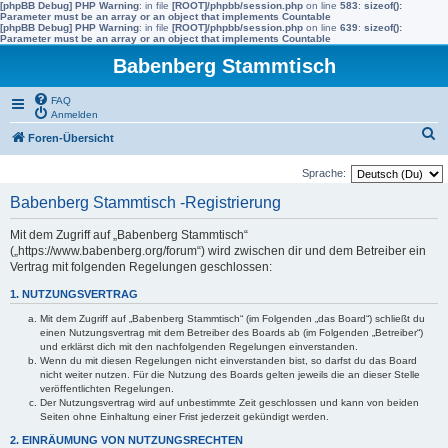
[phpBB Debug] PHP Warning
: in file
[ROOT]/phpbb/session.php
on line
583
:
sizeof():
Parameter must be an array or an object that implements Countable
[phpBB Debug] PHP Warning
: in file
[ROOT]/phpbb/session.php
on line
639
:
sizeof():
Parameter must be an array or an object that implements Countable
Babenberg Stammtisch
FAQ
Anmelden
S
Foren-Übersicht
u
Sprache:
c
Babenberg Stammtisch -Registrierung
h
e
Mit dem Zugriff auf „Babenberg Stammtisch“
(„https://www.babenberg.org/forum“) wird zwischen dir und dem Betreiber ein
Vertrag mit folgenden Regelungen geschlossen:
1. NUTZUNGSVERTRAG
Mit dem Zugriff auf „Babenberg Stammtisch“ (im Folgenden „das Board“) schließt du
einen Nutzungsvertrag mit dem Betreiber des Boards ab (im Folgenden „Betreiber“)
und erklärst dich mit den nachfolgenden Regelungen einverstanden.
Wenn du mit diesen Regelungen nicht einverstanden bist, so darfst du das Board
nicht weiter nutzen. Für die Nutzung des Boards gelten jeweils die an dieser Stelle
veröffentlichten Regelungen.
Der Nutzungsvertrag wird auf unbestimmte Zeit geschlossen und kann von beiden
Seiten ohne Einhaltung einer Frist jederzeit gekündigt werden.
2. EINRÄUMUNG VON NUTZUNGSRECHTEN