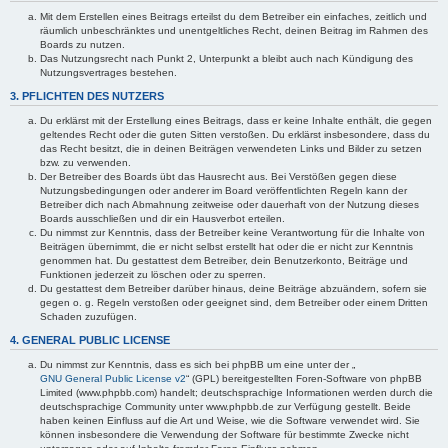
Mit dem Erstellen eines Beitrags erteilst du dem Betreiber ein einfaches, zeitlich und
räumlich unbeschränktes und unentgeltliches Recht, deinen Beitrag im Rahmen des
Boards zu nutzen.
Das Nutzungsrecht nach Punkt 2, Unterpunkt a bleibt auch nach Kündigung des
Nutzungsvertrages bestehen.
3. PFLICHTEN DES NUTZERS
Du erklärst mit der Erstellung eines Beitrags, dass er keine Inhalte enthält, die gegen
geltendes Recht oder die guten Sitten verstoßen. Du erklärst insbesondere, dass du
das Recht besitzt, die in deinen Beiträgen verwendeten Links und Bilder zu setzen
bzw. zu verwenden.
Der Betreiber des Boards übt das Hausrecht aus. Bei Verstößen gegen diese
Nutzungsbedingungen oder anderer im Board veröffentlichten Regeln kann der
Betreiber dich nach Abmahnung zeitweise oder dauerhaft von der Nutzung dieses
Boards ausschließen und dir ein Hausverbot erteilen.
Du nimmst zur Kenntnis, dass der Betreiber keine Verantwortung für die Inhalte von
Beiträgen übernimmt, die er nicht selbst erstellt hat oder die er nicht zur Kenntnis
genommen hat. Du gestattest dem Betreiber, dein Benutzerkonto, Beiträge und
Funktionen jederzeit zu löschen oder zu sperren.
Du gestattest dem Betreiber darüber hinaus, deine Beiträge abzuändern, sofern sie
gegen o. g. Regeln verstoßen oder geeignet sind, dem Betreiber oder einem Dritten
Schaden zuzufügen.
4. GENERAL PUBLIC LICENSE
Du nimmst zur Kenntnis, dass es sich bei phpBB um eine unter der „
GNU General Public License v2
“ (GPL) bereitgestellten Foren-Software von phpBB
Limited (www.phpbb.com) handelt; deutschsprachige Informationen werden durch die
deutschsprachige Community unter www.phpbb.de zur Verfügung gestellt. Beide
haben keinen Einfluss auf die Art und Weise, wie die Software verwendet wird. Sie
können insbesondere die Verwendung der Software für bestimmte Zwecke nicht