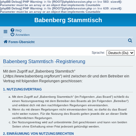
[phpBB Debug] PHP Warning
: in file
[ROOT]/phpbb/session.php
on line
583
:
sizeof():
Parameter must be an array or an object that implements Countable
[phpBB Debug] PHP Warning
: in file
[ROOT]/phpbb/session.php
on line
639
:
sizeof():
Parameter must be an array or an object that implements Countable
Babenberg Stammtisch
FAQ
Anmelden
S
Foren-Übersicht
u
Sprache:
c
Babenberg Stammtisch -Registrierung
h
e
Mit dem Zugriff auf „Babenberg Stammtisch“
(„https://www.babenberg.org/forum“) wird zwischen dir und dem Betreiber ein
Vertrag mit folgenden Regelungen geschlossen:
1. NUTZUNGSVERTRAG
Mit dem Zugriff auf „Babenberg Stammtisch“ (im Folgenden „das Board“) schließt du
einen Nutzungsvertrag mit dem Betreiber des Boards ab (im Folgenden „Betreiber“)
und erklärst dich mit den nachfolgenden Regelungen einverstanden.
Wenn du mit diesen Regelungen nicht einverstanden bist, so darfst du das Board
nicht weiter nutzen. Für die Nutzung des Boards gelten jeweils die an dieser Stelle
veröffentlichten Regelungen.
Der Nutzungsvertrag wird auf unbestimmte Zeit geschlossen und kann von beiden
Seiten ohne Einhaltung einer Frist jederzeit gekündigt werden.
2. EINRÄUMUNG VON NUTZUNGSRECHTEN