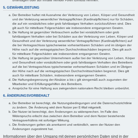
untersagen oder auf Inhalte fremder Foren Einfluss nehmen.
5. GEWÄHRLEISTUNG
Der Betreiber haftet mit Ausnahme der Verletzung von Leben, Körper und Gesundheit
und der Verletzung wesentlicher Vertragspflichten (Kardinalpflichten) nur für Schäden,
die auf ein vorsätzliches oder grob fahrlässiges Verhalten zurückzuführen sind. Dies
gilt auch für mittelbare Folgeschäden wie insbesondere entgangenen Gewinn.
Die Haftung ist gegenüber Verbrauchern außer bei vorsätzlichem oder grob
fahrlässigem Verhalten oder bei Schäden aus der Verletzung von Leben, Körper und
Gesundheit und der Verletzung wesentlicher Vertragspflichten (Kardinalpflichten) auf
die bei Vertragsschluss typischerweise vorhersehbaren Schäden und im übrigen der
Höhe nach auf die vertragstypischen Durchschnittsschäden begrenzt. Dies gilt auch
für mittelbare Folgeschäden wie insbesondere entgangenen Gewinn.
Die Haftung ist gegenüber Unternehmern außer bei der Verletzung von Leben, Körper
und Gesundheit oder vorsätzlichem oder grob fahrlässigem Verhalten des Betreibers
auf die bei Vertragsschluss typischerweise vorhersehbaren Schäden und im Übrigen
der Höhe nach auf die vertragstypischen Durchschnittsschäden begrenzt. Dies gilt
auch für mittelbare Schäden, insbesondere entgangenen Gewinn.
Die Haftungsbegrenzung der Absätze a bis c gilt sinngemäß auch zugunsten der
Mitarbeiter und Erfüllungsgehilfen des Betreibers.
Ansprüche für eine Haftung aus zwingendem nationalem Recht bleiben unberührt.
6. ÄNDERUNGSVORBEHALT
Der Betreiber ist berechtigt, die Nutzungsbedingungen und die Datenschutzrichtlinie
zu ändern. Die Änderung wird dem Nutzer per E-Mail mitgeteilt.
Der Nutzer ist berechtigt, den Änderungen zu widersprechen. Im Falle des
Widerspruchs erlischt das zwischen dem Betreiber und dem Nutzer bestehende
Vertragsverhältnis mit sofortiger Wirkung.
Die Änderungen gelten als anerkannt und verbindlich, wenn der Nutzer den
Änderungen zugestimmt hat.
Informationen über den Umgang mit deinen persönlichen Daten sind in der