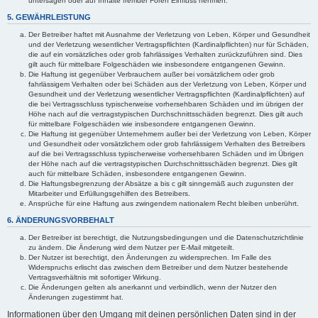
untersagen oder auf Inhalte fremder Foren Einfluss nehmen.
5. GEWÄHRLEISTUNG
Der Betreiber haftet mit Ausnahme der Verletzung von Leben, Körper und Gesundheit
und der Verletzung wesentlicher Vertragspflichten (Kardinalpflichten) nur für Schäden,
die auf ein vorsätzliches oder grob fahrlässiges Verhalten zurückzuführen sind. Dies
gilt auch für mittelbare Folgeschäden wie insbesondere entgangenen Gewinn.
Die Haftung ist gegenüber Verbrauchern außer bei vorsätzlichem oder grob
fahrlässigem Verhalten oder bei Schäden aus der Verletzung von Leben, Körper und
Gesundheit und der Verletzung wesentlicher Vertragspflichten (Kardinalpflichten) auf
die bei Vertragsschluss typischerweise vorhersehbaren Schäden und im übrigen der
Höhe nach auf die vertragstypischen Durchschnittsschäden begrenzt. Dies gilt auch
für mittelbare Folgeschäden wie insbesondere entgangenen Gewinn.
Die Haftung ist gegenüber Unternehmern außer bei der Verletzung von Leben, Körper
und Gesundheit oder vorsätzlichem oder grob fahrlässigem Verhalten des Betreibers
auf die bei Vertragsschluss typischerweise vorhersehbaren Schäden und im Übrigen
der Höhe nach auf die vertragstypischen Durchschnittsschäden begrenzt. Dies gilt
auch für mittelbare Schäden, insbesondere entgangenen Gewinn.
Die Haftungsbegrenzung der Absätze a bis c gilt sinngemäß auch zugunsten der
Mitarbeiter und Erfüllungsgehilfen des Betreibers.
Ansprüche für eine Haftung aus zwingendem nationalem Recht bleiben unberührt.
6. ÄNDERUNGSVORBEHALT
Der Betreiber ist berechtigt, die Nutzungsbedingungen und die Datenschutzrichtlinie
zu ändern. Die Änderung wird dem Nutzer per E-Mail mitgeteilt.
Der Nutzer ist berechtigt, den Änderungen zu widersprechen. Im Falle des
Widerspruchs erlischt das zwischen dem Betreiber und dem Nutzer bestehende
Vertragsverhältnis mit sofortiger Wirkung.
Die Änderungen gelten als anerkannt und verbindlich, wenn der Nutzer den
Änderungen zugestimmt hat.
Informationen über den Umgang mit deinen persönlichen Daten sind in der