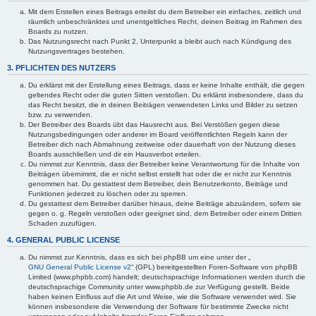
Mit dem Erstellen eines Beitrags erteilst du dem Betreiber ein einfaches, zeitlich und
räumlich unbeschränktes und unentgeltliches Recht, deinen Beitrag im Rahmen des
Boards zu nutzen.
Das Nutzungsrecht nach Punkt 2, Unterpunkt a bleibt auch nach Kündigung des
Nutzungsvertrages bestehen.
3. PFLICHTEN DES NUTZERS
Du erklärst mit der Erstellung eines Beitrags, dass er keine Inhalte enthält, die gegen
geltendes Recht oder die guten Sitten verstoßen. Du erklärst insbesondere, dass du
das Recht besitzt, die in deinen Beiträgen verwendeten Links und Bilder zu setzen
bzw. zu verwenden.
Der Betreiber des Boards übt das Hausrecht aus. Bei Verstößen gegen diese
Nutzungsbedingungen oder anderer im Board veröffentlichten Regeln kann der
Betreiber dich nach Abmahnung zeitweise oder dauerhaft von der Nutzung dieses
Boards ausschließen und dir ein Hausverbot erteilen.
Du nimmst zur Kenntnis, dass der Betreiber keine Verantwortung für die Inhalte von
Beiträgen übernimmt, die er nicht selbst erstellt hat oder die er nicht zur Kenntnis
genommen hat. Du gestattest dem Betreiber, dein Benutzerkonto, Beiträge und
Funktionen jederzeit zu löschen oder zu sperren.
Du gestattest dem Betreiber darüber hinaus, deine Beiträge abzuändern, sofern sie
gegen o. g. Regeln verstoßen oder geeignet sind, dem Betreiber oder einem Dritten
Schaden zuzufügen.
4. GENERAL PUBLIC LICENSE
Du nimmst zur Kenntnis, dass es sich bei phpBB um eine unter der „
GNU General Public License v2
“ (GPL) bereitgestellten Foren-Software von phpBB
Limited (www.phpbb.com) handelt; deutschsprachige Informationen werden durch die
deutschsprachige Community unter www.phpbb.de zur Verfügung gestellt. Beide
haben keinen Einfluss auf die Art und Weise, wie die Software verwendet wird. Sie
können insbesondere die Verwendung der Software für bestimmte Zwecke nicht