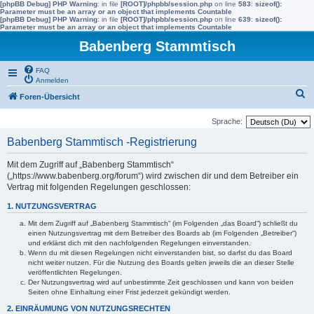
[phpBB Debug] PHP Warning
: in file
[ROOT]/phpbb/session.php
on line
583
:
sizeof():
Parameter must be an array or an object that implements Countable
[phpBB Debug] PHP Warning
: in file
[ROOT]/phpbb/session.php
on line
639
:
sizeof():
Parameter must be an array or an object that implements Countable
Babenberg Stammtisch
FAQ
Anmelden
S
Foren-Übersicht
u
Sprache:
c
Babenberg Stammtisch -Registrierung
h
e
Mit dem Zugriff auf „Babenberg Stammtisch“
(„https://www.babenberg.org/forum“) wird zwischen dir und dem Betreiber ein
Vertrag mit folgenden Regelungen geschlossen:
1. NUTZUNGSVERTRAG
Mit dem Zugriff auf „Babenberg Stammtisch“ (im Folgenden „das Board“) schließt du
einen Nutzungsvertrag mit dem Betreiber des Boards ab (im Folgenden „Betreiber“)
und erklärst dich mit den nachfolgenden Regelungen einverstanden.
Wenn du mit diesen Regelungen nicht einverstanden bist, so darfst du das Board
nicht weiter nutzen. Für die Nutzung des Boards gelten jeweils die an dieser Stelle
veröffentlichten Regelungen.
Der Nutzungsvertrag wird auf unbestimmte Zeit geschlossen und kann von beiden
Seiten ohne Einhaltung einer Frist jederzeit gekündigt werden.
2. EINRÄUMUNG VON NUTZUNGSRECHTEN