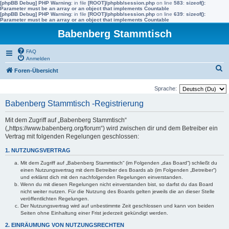
[phpBB Debug] PHP Warning
: in file
[ROOT]/phpbb/session.php
on line
583
:
sizeof():
Parameter must be an array or an object that implements Countable
[phpBB Debug] PHP Warning
: in file
[ROOT]/phpbb/session.php
on line
639
:
sizeof():
Parameter must be an array or an object that implements Countable
Babenberg Stammtisch
FAQ
Anmelden
S
Foren-Übersicht
u
Sprache:
c
Babenberg Stammtisch -Registrierung
h
e
Mit dem Zugriff auf „Babenberg Stammtisch“
(„https://www.babenberg.org/forum“) wird zwischen dir und dem Betreiber ein
Vertrag mit folgenden Regelungen geschlossen:
1. NUTZUNGSVERTRAG
Mit dem Zugriff auf „Babenberg Stammtisch“ (im Folgenden „das Board“) schließt du
einen Nutzungsvertrag mit dem Betreiber des Boards ab (im Folgenden „Betreiber“)
und erklärst dich mit den nachfolgenden Regelungen einverstanden.
Wenn du mit diesen Regelungen nicht einverstanden bist, so darfst du das Board
nicht weiter nutzen. Für die Nutzung des Boards gelten jeweils die an dieser Stelle
veröffentlichten Regelungen.
Der Nutzungsvertrag wird auf unbestimmte Zeit geschlossen und kann von beiden
Seiten ohne Einhaltung einer Frist jederzeit gekündigt werden.
2. EINRÄUMUNG VON NUTZUNGSRECHTEN