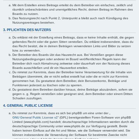
Mit dem Erstellen eines Beitrags erteilst du dem Betreiber ein einfaches, zeitlich und
räumlich unbeschränktes und unentgeltliches Recht, deinen Beitrag im Rahmen des
Boards zu nutzen.
Das Nutzungsrecht nach Punkt 2, Unterpunkt a bleibt auch nach Kündigung des
Nutzungsvertrages bestehen.
3. PFLICHTEN DES NUTZERS
Du erklärst mit der Erstellung eines Beitrags, dass er keine Inhalte enthält, die gegen
geltendes Recht oder die guten Sitten verstoßen. Du erklärst insbesondere, dass du
das Recht besitzt, die in deinen Beiträgen verwendeten Links und Bilder zu setzen
bzw. zu verwenden.
Der Betreiber des Boards übt das Hausrecht aus. Bei Verstößen gegen diese
Nutzungsbedingungen oder anderer im Board veröffentlichten Regeln kann der
Betreiber dich nach Abmahnung zeitweise oder dauerhaft von der Nutzung dieses
Boards ausschließen und dir ein Hausverbot erteilen.
Du nimmst zur Kenntnis, dass der Betreiber keine Verantwortung für die Inhalte von
Beiträgen übernimmt, die er nicht selbst erstellt hat oder die er nicht zur Kenntnis
genommen hat. Du gestattest dem Betreiber, dein Benutzerkonto, Beiträge und
Funktionen jederzeit zu löschen oder zu sperren.
Du gestattest dem Betreiber darüber hinaus, deine Beiträge abzuändern, sofern sie
gegen o. g. Regeln verstoßen oder geeignet sind, dem Betreiber oder einem Dritten
Schaden zuzufügen.
4. GENERAL PUBLIC LICENSE
Du nimmst zur Kenntnis, dass es sich bei phpBB um eine unter der „
GNU General Public License v2
“ (GPL) bereitgestellten Foren-Software von phpBB
Limited (www.phpbb.com) handelt; deutschsprachige Informationen werden durch die
deutschsprachige Community unter www.phpbb.de zur Verfügung gestellt. Beide
haben keinen Einfluss auf die Art und Weise, wie die Software verwendet wird. Sie
können insbesondere die Verwendung der Software für bestimmte Zwecke nicht