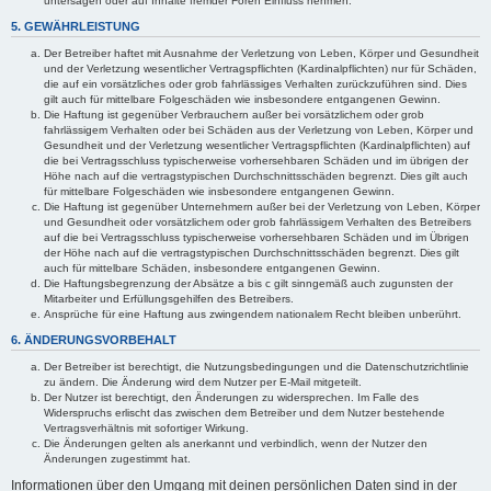
untersagen oder auf Inhalte fremder Foren Einfluss nehmen.
5. GEWÄHRLEISTUNG
Der Betreiber haftet mit Ausnahme der Verletzung von Leben, Körper und Gesundheit
und der Verletzung wesentlicher Vertragspflichten (Kardinalpflichten) nur für Schäden,
die auf ein vorsätzliches oder grob fahrlässiges Verhalten zurückzuführen sind. Dies
gilt auch für mittelbare Folgeschäden wie insbesondere entgangenen Gewinn.
Die Haftung ist gegenüber Verbrauchern außer bei vorsätzlichem oder grob
fahrlässigem Verhalten oder bei Schäden aus der Verletzung von Leben, Körper und
Gesundheit und der Verletzung wesentlicher Vertragspflichten (Kardinalpflichten) auf
die bei Vertragsschluss typischerweise vorhersehbaren Schäden und im übrigen der
Höhe nach auf die vertragstypischen Durchschnittsschäden begrenzt. Dies gilt auch
für mittelbare Folgeschäden wie insbesondere entgangenen Gewinn.
Die Haftung ist gegenüber Unternehmern außer bei der Verletzung von Leben, Körper
und Gesundheit oder vorsätzlichem oder grob fahrlässigem Verhalten des Betreibers
auf die bei Vertragsschluss typischerweise vorhersehbaren Schäden und im Übrigen
der Höhe nach auf die vertragstypischen Durchschnittsschäden begrenzt. Dies gilt
auch für mittelbare Schäden, insbesondere entgangenen Gewinn.
Die Haftungsbegrenzung der Absätze a bis c gilt sinngemäß auch zugunsten der
Mitarbeiter und Erfüllungsgehilfen des Betreibers.
Ansprüche für eine Haftung aus zwingendem nationalem Recht bleiben unberührt.
6. ÄNDERUNGSVORBEHALT
Der Betreiber ist berechtigt, die Nutzungsbedingungen und die Datenschutzrichtlinie
zu ändern. Die Änderung wird dem Nutzer per E-Mail mitgeteilt.
Der Nutzer ist berechtigt, den Änderungen zu widersprechen. Im Falle des
Widerspruchs erlischt das zwischen dem Betreiber und dem Nutzer bestehende
Vertragsverhältnis mit sofortiger Wirkung.
Die Änderungen gelten als anerkannt und verbindlich, wenn der Nutzer den
Änderungen zugestimmt hat.
Informationen über den Umgang mit deinen persönlichen Daten sind in der