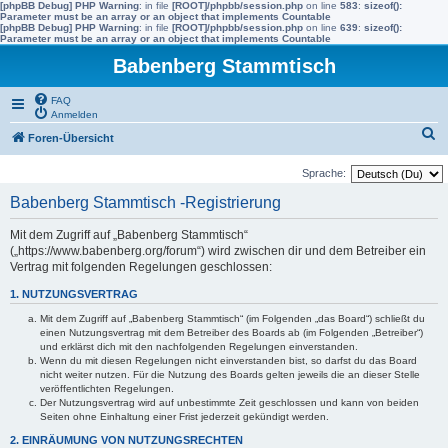
[phpBB Debug] PHP Warning
: in file
[ROOT]/phpbb/session.php
on line
583
:
sizeof():
Parameter must be an array or an object that implements Countable
[phpBB Debug] PHP Warning
: in file
[ROOT]/phpbb/session.php
on line
639
:
sizeof():
Parameter must be an array or an object that implements Countable
Babenberg Stammtisch
FAQ
Anmelden
S
Foren-Übersicht
u
Sprache:
c
Babenberg Stammtisch -Registrierung
h
e
Mit dem Zugriff auf „Babenberg Stammtisch“
(„https://www.babenberg.org/forum“) wird zwischen dir und dem Betreiber ein
Vertrag mit folgenden Regelungen geschlossen:
1. NUTZUNGSVERTRAG
Mit dem Zugriff auf „Babenberg Stammtisch“ (im Folgenden „das Board“) schließt du
einen Nutzungsvertrag mit dem Betreiber des Boards ab (im Folgenden „Betreiber“)
und erklärst dich mit den nachfolgenden Regelungen einverstanden.
Wenn du mit diesen Regelungen nicht einverstanden bist, so darfst du das Board
nicht weiter nutzen. Für die Nutzung des Boards gelten jeweils die an dieser Stelle
veröffentlichten Regelungen.
Der Nutzungsvertrag wird auf unbestimmte Zeit geschlossen und kann von beiden
Seiten ohne Einhaltung einer Frist jederzeit gekündigt werden.
2. EINRÄUMUNG VON NUTZUNGSRECHTEN