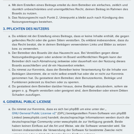
Mit dem Erstellen eines Beitrags erteilst du dem Betreiber ein einfaches, zeitlich und
räumlich unbeschränktes und unentgeltliches Recht, deinen Beitrag im Rahmen des
Boards zu nutzen.
Das Nutzungsrecht nach Punkt 2, Unterpunkt a bleibt auch nach Kündigung des
Nutzungsvertrages bestehen.
3. PFLICHTEN DES NUTZERS
Du erklärst mit der Erstellung eines Beitrags, dass er keine Inhalte enthält, die gegen
geltendes Recht oder die guten Sitten verstoßen. Du erklärst insbesondere, dass du
das Recht besitzt, die in deinen Beiträgen verwendeten Links und Bilder zu setzen
bzw. zu verwenden.
Der Betreiber des Boards übt das Hausrecht aus. Bei Verstößen gegen diese
Nutzungsbedingungen oder anderer im Board veröffentlichten Regeln kann der
Betreiber dich nach Abmahnung zeitweise oder dauerhaft von der Nutzung dieses
Boards ausschließen und dir ein Hausverbot erteilen.
Du nimmst zur Kenntnis, dass der Betreiber keine Verantwortung für die Inhalte von
Beiträgen übernimmt, die er nicht selbst erstellt hat oder die er nicht zur Kenntnis
genommen hat. Du gestattest dem Betreiber, dein Benutzerkonto, Beiträge und
Funktionen jederzeit zu löschen oder zu sperren.
Du gestattest dem Betreiber darüber hinaus, deine Beiträge abzuändern, sofern sie
gegen o. g. Regeln verstoßen oder geeignet sind, dem Betreiber oder einem Dritten
Schaden zuzufügen.
4. GENERAL PUBLIC LICENSE
Du nimmst zur Kenntnis, dass es sich bei phpBB um eine unter der „
GNU General Public License v2
“ (GPL) bereitgestellten Foren-Software von phpBB
Limited (www.phpbb.com) handelt; deutschsprachige Informationen werden durch die
deutschsprachige Community unter www.phpbb.de zur Verfügung gestellt. Beide
haben keinen Einfluss auf die Art und Weise, wie die Software verwendet wird. Sie
können insbesondere die Verwendung der Software für bestimmte Zwecke nicht