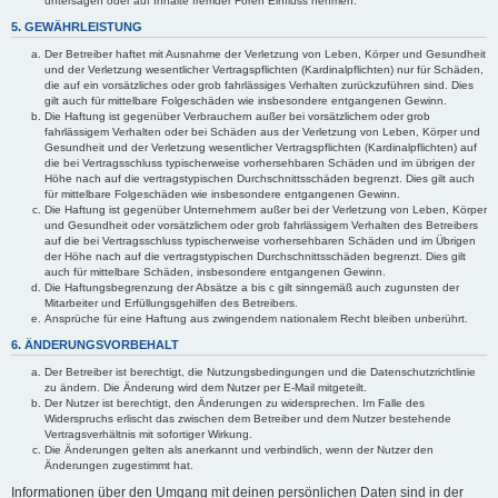
untersagen oder auf Inhalte fremder Foren Einfluss nehmen.
5. GEWÄHRLEISTUNG
Der Betreiber haftet mit Ausnahme der Verletzung von Leben, Körper und Gesundheit
und der Verletzung wesentlicher Vertragspflichten (Kardinalpflichten) nur für Schäden,
die auf ein vorsätzliches oder grob fahrlässiges Verhalten zurückzuführen sind. Dies
gilt auch für mittelbare Folgeschäden wie insbesondere entgangenen Gewinn.
Die Haftung ist gegenüber Verbrauchern außer bei vorsätzlichem oder grob
fahrlässigem Verhalten oder bei Schäden aus der Verletzung von Leben, Körper und
Gesundheit und der Verletzung wesentlicher Vertragspflichten (Kardinalpflichten) auf
die bei Vertragsschluss typischerweise vorhersehbaren Schäden und im übrigen der
Höhe nach auf die vertragstypischen Durchschnittsschäden begrenzt. Dies gilt auch
für mittelbare Folgeschäden wie insbesondere entgangenen Gewinn.
Die Haftung ist gegenüber Unternehmern außer bei der Verletzung von Leben, Körper
und Gesundheit oder vorsätzlichem oder grob fahrlässigem Verhalten des Betreibers
auf die bei Vertragsschluss typischerweise vorhersehbaren Schäden und im Übrigen
der Höhe nach auf die vertragstypischen Durchschnittsschäden begrenzt. Dies gilt
auch für mittelbare Schäden, insbesondere entgangenen Gewinn.
Die Haftungsbegrenzung der Absätze a bis c gilt sinngemäß auch zugunsten der
Mitarbeiter und Erfüllungsgehilfen des Betreibers.
Ansprüche für eine Haftung aus zwingendem nationalem Recht bleiben unberührt.
6. ÄNDERUNGSVORBEHALT
Der Betreiber ist berechtigt, die Nutzungsbedingungen und die Datenschutzrichtlinie
zu ändern. Die Änderung wird dem Nutzer per E-Mail mitgeteilt.
Der Nutzer ist berechtigt, den Änderungen zu widersprechen. Im Falle des
Widerspruchs erlischt das zwischen dem Betreiber und dem Nutzer bestehende
Vertragsverhältnis mit sofortiger Wirkung.
Die Änderungen gelten als anerkannt und verbindlich, wenn der Nutzer den
Änderungen zugestimmt hat.
Informationen über den Umgang mit deinen persönlichen Daten sind in der