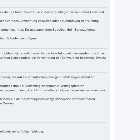
dass du das Recht besitzt, die in deinen Beiträgen verwendeten Links und
iber dich nach Abmahnung zeitweise oder dauerhaft von der Nutzung
tnis genommen hat. Du gestattest dem Betreiber, dein Benutzerkonto,
ritten Schaden zuzufügen.
w.phpbb.com) handelt; deutschsprachige Informationen werden durch die
e können insbesondere die Verwendung der Software für bestimmte Zwecke
häden, die auf ein vorsätzliches oder grob fahrlässiges Verhalten
undheit und der Verletzung wesentlicher Vertragspflichten
n begrenzt. Dies gilt auch für mittelbare Folgeschäden wie insbesondere
eibers auf die bei Vertragsschluss typischerweise vorhersehbaren
en Gewinn.
ältnis mit sofortiger Wirkung.