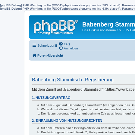
[phpBB Debug] PHP Warning
: in file
[ROOT]/phpbb/session.php
on line
583
:
sizeof(): Parame
[phpBB Debug] PHP Warning
: in file
[ROOT]/phpbb/session.php
on line
639
:
sizeof(): Parame
Babenberg Stamm
Das Diskussionsforum e.v. KHV Ba
FAQ
Schnellzugriff
Anmelden
Foren-Übersicht
Babenberg Stammtisch -Registrierung
Mit dem Zugriff auf „Babenberg Stammtisch“ („https://www.bab
1. NUTZUNGSVERTRAG
Mit dem Zugriff auf „Babenberg Stammtisch“ (im Folgenden „das Boa
Wenn du mit diesen Regelungen nicht einverstanden bist, so darfst 
Der Nutzungsvertrag wird auf unbestimmte Zeit geschlossen und kan
2. EINRÄUMUNG VON NUTZUNGSRECHTEN
Mit dem Erstellen eines Beitrags erteilst du dem Betreiber ein ein
Das Nutzungsrecht nach Punkt 2, Unterpunkt a bleibt auch nach 