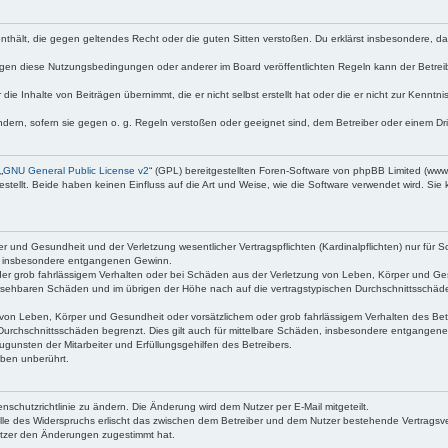
e enthält, die gegen geltendes Recht oder die guten Sitten verstoßen. Du erklärst insbesondere, 
egen diese Nutzungsbedingungen oder anderer im Board veröffentlichten Regeln kann der Betre
die Inhalte von Beiträgen übernimmt, die er nicht selbst erstellt hat oder die er nicht zur Kenn
ndern, sofern sie gegen o. g. Regeln verstoßen oder geeignet sind, dem Betreiber oder einem D
„
GNU General Public License v2
“ (GPL) bereitgestellten Foren-Software von phpBB Limited (ww
ellt. Beide haben keinen Einfluss auf die Art und Weise, wie die Software verwendet wird. Si
 und Gesundheit und der Verletzung wesentlicher Vertragspflichten (Kardinalpflichten) nur für Sc
wie insbesondere entgangenen Gewinn.
der grob fahrlässigem Verhalten oder bei Schäden aus der Verletzung von Leben, Körper und Ges
rhersehbaren Schäden und im übrigen der Höhe nach auf die vertragstypischen Durchschnittsschäde
von Leben, Körper und Gesundheit oder vorsätzlichem oder grob fahrlässigem Verhalten des Betr
Durchschnittsschäden begrenzt. Dies gilt auch für mittelbare Schäden, insbesondere entgangen
gunsten der Mitarbeiter und Erfüllungsgehilfen des Betreibers.
ben unberührt.
nschutzrichtlinie zu ändern. Die Änderung wird dem Nutzer per E-Mail mitgeteilt.
lle des Widerspruchs erlischt das zwischen dem Betreiber und dem Nutzer bestehende Vertragsverh
utzer den Änderungen zugestimmt hat.