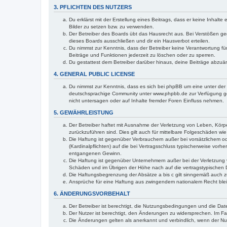
3. PFLICHTEN DES NUTZERS
Du erklärst mit der Erstellung eines Beitrags, dass er keine Inhalt
Bilder zu setzen bzw. zu verwenden.
Der Betreiber des Boards übt das Hausrecht aus. Bei Verstößen g
dieses Boards ausschließen und dir ein Hausverbot erteilen.
Du nimmst zur Kenntnis, dass der Betreiber keine Verantwortung für 
Beiträge und Funktionen jederzeit zu löschen oder zu sperren.
Du gestattest dem Betreiber darüber hinaus, deine Beiträge abzuä
4. GENERAL PUBLIC LICENSE
Du nimmst zur Kenntnis, dass es sich bei phpBB um eine unter der 
deutschsprachige Community unter www.phpbb.de zur Verfügung gest
nicht untersagen oder auf Inhalte fremder Foren Einfluss nehmen.
5. GEWÄHRLEISTUNG
Der Betreiber haftet mit Ausnahme der Verletzung von Leben, Körper
zurückzuführen sind. Dies gilt auch für mittelbare Folgeschäden 
Die Haftung ist gegenüber Verbrauchern außer bei vorsätzlichem o
(Kardinalpflichten) auf die bei Vertragsschluss typischerweise vo
entgangenen Gewinn.
Die Haftung ist gegenüber Unternehmern außer bei der Verletzung 
Schäden und im Übrigen der Höhe nach auf die vertragstypischen 
Die Haftungsbegrenzung der Absätze a bis c gilt sinngemäß auch zu
Ansprüche für eine Haftung aus zwingendem nationalem Recht blei
6. ÄNDERUNGSVORBEHALT
Der Betreiber ist berechtigt, die Nutzungsbedingungen und die Date
Der Nutzer ist berechtigt, den Änderungen zu widersprechen. Im Fa
Die Änderungen gelten als anerkannt und verbindlich, wenn der N