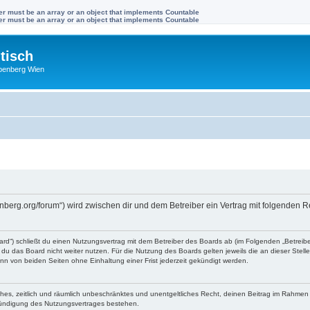
ter must be an array or an object that implements Countable
ter must be an array or an object that implements Countable
tisch
benberg Wien
enberg.org/forum“) wird zwischen dir und dem Betreiber ein Vertrag mit folgenden
rd“) schließt du einen Nutzungsvertrag mit dem Betreiber des Boards ab (im Folgenden „Betreib
du das Board nicht weiter nutzen. Für die Nutzung des Boards gelten jeweils die an dieser Stell
n von beiden Seiten ohne Einhaltung einer Frist jederzeit gekündigt werden.
faches, zeitlich und räumlich unbeschränktes und unentgeltliches Recht, deinen Beitrag im Rahme
Kündigung des Nutzungsvertrages bestehen.