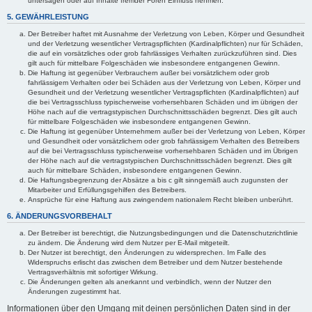
untersagen oder auf Inhalte fremder Foren Einfluss nehmen.
5. GEWÄHRLEISTUNG
Der Betreiber haftet mit Ausnahme der Verletzung von Leben, Körper und Gesundheit
und der Verletzung wesentlicher Vertragspflichten (Kardinalpflichten) nur für Schäden,
die auf ein vorsätzliches oder grob fahrlässiges Verhalten zurückzuführen sind. Dies
gilt auch für mittelbare Folgeschäden wie insbesondere entgangenen Gewinn.
Die Haftung ist gegenüber Verbrauchern außer bei vorsätzlichem oder grob
fahrlässigem Verhalten oder bei Schäden aus der Verletzung von Leben, Körper und
Gesundheit und der Verletzung wesentlicher Vertragspflichten (Kardinalpflichten) auf
die bei Vertragsschluss typischerweise vorhersehbaren Schäden und im übrigen der
Höhe nach auf die vertragstypischen Durchschnittsschäden begrenzt. Dies gilt auch
für mittelbare Folgeschäden wie insbesondere entgangenen Gewinn.
Die Haftung ist gegenüber Unternehmern außer bei der Verletzung von Leben, Körper
und Gesundheit oder vorsätzlichem oder grob fahrlässigem Verhalten des Betreibers
auf die bei Vertragsschluss typischerweise vorhersehbaren Schäden und im Übrigen
der Höhe nach auf die vertragstypischen Durchschnittsschäden begrenzt. Dies gilt
auch für mittelbare Schäden, insbesondere entgangenen Gewinn.
Die Haftungsbegrenzung der Absätze a bis c gilt sinngemäß auch zugunsten der
Mitarbeiter und Erfüllungsgehilfen des Betreibers.
Ansprüche für eine Haftung aus zwingendem nationalem Recht bleiben unberührt.
6. ÄNDERUNGSVORBEHALT
Der Betreiber ist berechtigt, die Nutzungsbedingungen und die Datenschutzrichtlinie
zu ändern. Die Änderung wird dem Nutzer per E-Mail mitgeteilt.
Der Nutzer ist berechtigt, den Änderungen zu widersprechen. Im Falle des
Widerspruchs erlischt das zwischen dem Betreiber und dem Nutzer bestehende
Vertragsverhältnis mit sofortiger Wirkung.
Die Änderungen gelten als anerkannt und verbindlich, wenn der Nutzer den
Änderungen zugestimmt hat.
Informationen über den Umgang mit deinen persönlichen Daten sind in der