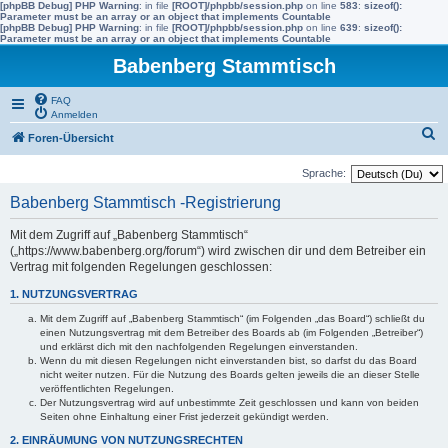
[phpBB Debug] PHP Warning
: in file
[ROOT]/phpbb/session.php
on line
583
:
sizeof():
Parameter must be an array or an object that implements Countable
[phpBB Debug] PHP Warning
: in file
[ROOT]/phpbb/session.php
on line
639
:
sizeof():
Parameter must be an array or an object that implements Countable
Babenberg Stammtisch
FAQ
Anmelden
S
Foren-Übersicht
u
Sprache:
c
Babenberg Stammtisch -Registrierung
h
e
Mit dem Zugriff auf „Babenberg Stammtisch“
(„https://www.babenberg.org/forum“) wird zwischen dir und dem Betreiber ein
Vertrag mit folgenden Regelungen geschlossen:
1. NUTZUNGSVERTRAG
Mit dem Zugriff auf „Babenberg Stammtisch“ (im Folgenden „das Board“) schließt du
einen Nutzungsvertrag mit dem Betreiber des Boards ab (im Folgenden „Betreiber“)
und erklärst dich mit den nachfolgenden Regelungen einverstanden.
Wenn du mit diesen Regelungen nicht einverstanden bist, so darfst du das Board
nicht weiter nutzen. Für die Nutzung des Boards gelten jeweils die an dieser Stelle
veröffentlichten Regelungen.
Der Nutzungsvertrag wird auf unbestimmte Zeit geschlossen und kann von beiden
Seiten ohne Einhaltung einer Frist jederzeit gekündigt werden.
2. EINRÄUMUNG VON NUTZUNGSRECHTEN