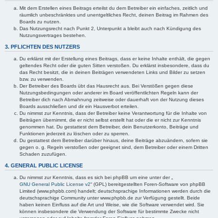
Mit dem Erstellen eines Beitrags erteilst du dem Betreiber ein einfaches, zeitlich und
räumlich unbeschränktes und unentgeltliches Recht, deinen Beitrag im Rahmen des
Boards zu nutzen.
Das Nutzungsrecht nach Punkt 2, Unterpunkt a bleibt auch nach Kündigung des
Nutzungsvertrages bestehen.
3. PFLICHTEN DES NUTZERS
Du erklärst mit der Erstellung eines Beitrags, dass er keine Inhalte enthält, die gegen
geltendes Recht oder die guten Sitten verstoßen. Du erklärst insbesondere, dass du
das Recht besitzt, die in deinen Beiträgen verwendeten Links und Bilder zu setzen
bzw. zu verwenden.
Der Betreiber des Boards übt das Hausrecht aus. Bei Verstößen gegen diese
Nutzungsbedingungen oder anderer im Board veröffentlichten Regeln kann der
Betreiber dich nach Abmahnung zeitweise oder dauerhaft von der Nutzung dieses
Boards ausschließen und dir ein Hausverbot erteilen.
Du nimmst zur Kenntnis, dass der Betreiber keine Verantwortung für die Inhalte von
Beiträgen übernimmt, die er nicht selbst erstellt hat oder die er nicht zur Kenntnis
genommen hat. Du gestattest dem Betreiber, dein Benutzerkonto, Beiträge und
Funktionen jederzeit zu löschen oder zu sperren.
Du gestattest dem Betreiber darüber hinaus, deine Beiträge abzuändern, sofern sie
gegen o. g. Regeln verstoßen oder geeignet sind, dem Betreiber oder einem Dritten
Schaden zuzufügen.
4. GENERAL PUBLIC LICENSE
Du nimmst zur Kenntnis, dass es sich bei phpBB um eine unter der „
GNU General Public License v2
“ (GPL) bereitgestellten Foren-Software von phpBB
Limited (www.phpbb.com) handelt; deutschsprachige Informationen werden durch die
deutschsprachige Community unter www.phpbb.de zur Verfügung gestellt. Beide
haben keinen Einfluss auf die Art und Weise, wie die Software verwendet wird. Sie
können insbesondere die Verwendung der Software für bestimmte Zwecke nicht