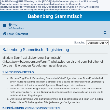
[phpBB Debug] PHP Warning
: in file
[ROOT]/phpbb/session.php
on line
583
:
sizeof():
Parameter must be an array or an object that implements Countable
[phpBB Debug] PHP Warning
: in file
[ROOT]/phpbb/session.php
on line
639
:
sizeof():
Parameter must be an array or an object that implements Countable
Babenberg Stammtisch
FAQ
Anmelden
S
Foren-Übersicht
u
Sprache:
c
Babenberg Stammtisch -Registrierung
h
e
Mit dem Zugriff auf „Babenberg Stammtisch“
(„https://www.babenberg.org/forum“) wird zwischen dir und dem Betreiber ein
Vertrag mit folgenden Regelungen geschlossen:
1. NUTZUNGSVERTRAG
Mit dem Zugriff auf „Babenberg Stammtisch“ (im Folgenden „das Board“) schließt du
einen Nutzungsvertrag mit dem Betreiber des Boards ab (im Folgenden „Betreiber“)
und erklärst dich mit den nachfolgenden Regelungen einverstanden.
Wenn du mit diesen Regelungen nicht einverstanden bist, so darfst du das Board
nicht weiter nutzen. Für die Nutzung des Boards gelten jeweils die an dieser Stelle
veröffentlichten Regelungen.
Der Nutzungsvertrag wird auf unbestimmte Zeit geschlossen und kann von beiden
Seiten ohne Einhaltung einer Frist jederzeit gekündigt werden.
2. EINRÄUMUNG VON NUTZUNGSRECHTEN