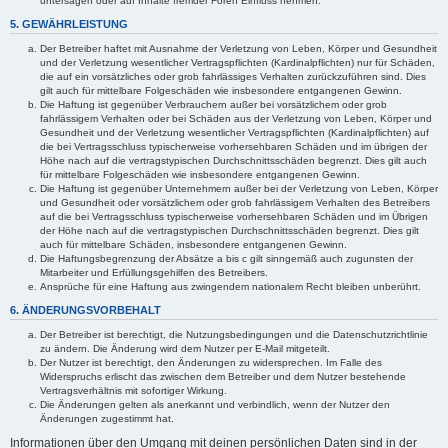
untersagen oder auf Inhalte fremder Foren Einfluss nehmen.
5. GEWÄHRLEISTUNG
Der Betreiber haftet mit Ausnahme der Verletzung von Leben, Körper und Gesundheit
und der Verletzung wesentlicher Vertragspflichten (Kardinalpflichten) nur für Schäden,
die auf ein vorsätzliches oder grob fahrlässiges Verhalten zurückzuführen sind. Dies
gilt auch für mittelbare Folgeschäden wie insbesondere entgangenen Gewinn.
Die Haftung ist gegenüber Verbrauchern außer bei vorsätzlichem oder grob
fahrlässigem Verhalten oder bei Schäden aus der Verletzung von Leben, Körper und
Gesundheit und der Verletzung wesentlicher Vertragspflichten (Kardinalpflichten) auf
die bei Vertragsschluss typischerweise vorhersehbaren Schäden und im übrigen der
Höhe nach auf die vertragstypischen Durchschnittsschäden begrenzt. Dies gilt auch
für mittelbare Folgeschäden wie insbesondere entgangenen Gewinn.
Die Haftung ist gegenüber Unternehmern außer bei der Verletzung von Leben, Körper
und Gesundheit oder vorsätzlichem oder grob fahrlässigem Verhalten des Betreibers
auf die bei Vertragsschluss typischerweise vorhersehbaren Schäden und im Übrigen
der Höhe nach auf die vertragstypischen Durchschnittsschäden begrenzt. Dies gilt
auch für mittelbare Schäden, insbesondere entgangenen Gewinn.
Die Haftungsbegrenzung der Absätze a bis c gilt sinngemäß auch zugunsten der
Mitarbeiter und Erfüllungsgehilfen des Betreibers.
Ansprüche für eine Haftung aus zwingendem nationalem Recht bleiben unberührt.
6. ÄNDERUNGSVORBEHALT
Der Betreiber ist berechtigt, die Nutzungsbedingungen und die Datenschutzrichtlinie
zu ändern. Die Änderung wird dem Nutzer per E-Mail mitgeteilt.
Der Nutzer ist berechtigt, den Änderungen zu widersprechen. Im Falle des
Widerspruchs erlischt das zwischen dem Betreiber und dem Nutzer bestehende
Vertragsverhältnis mit sofortiger Wirkung.
Die Änderungen gelten als anerkannt und verbindlich, wenn der Nutzer den
Änderungen zugestimmt hat.
Informationen über den Umgang mit deinen persönlichen Daten sind in der