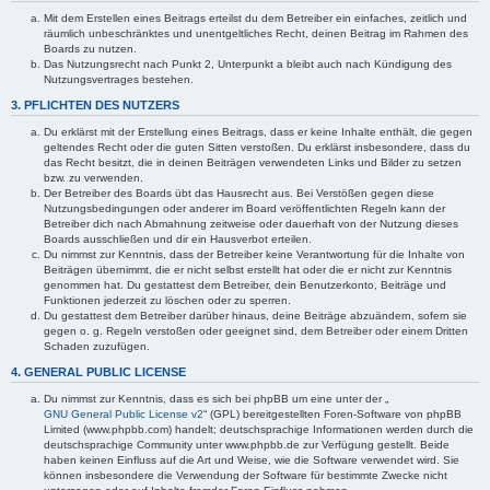
Mit dem Erstellen eines Beitrags erteilst du dem Betreiber ein einfaches, zeitlich und
räumlich unbeschränktes und unentgeltliches Recht, deinen Beitrag im Rahmen des
Boards zu nutzen.
Das Nutzungsrecht nach Punkt 2, Unterpunkt a bleibt auch nach Kündigung des
Nutzungsvertrages bestehen.
3. PFLICHTEN DES NUTZERS
Du erklärst mit der Erstellung eines Beitrags, dass er keine Inhalte enthält, die gegen
geltendes Recht oder die guten Sitten verstoßen. Du erklärst insbesondere, dass du
das Recht besitzt, die in deinen Beiträgen verwendeten Links und Bilder zu setzen
bzw. zu verwenden.
Der Betreiber des Boards übt das Hausrecht aus. Bei Verstößen gegen diese
Nutzungsbedingungen oder anderer im Board veröffentlichten Regeln kann der
Betreiber dich nach Abmahnung zeitweise oder dauerhaft von der Nutzung dieses
Boards ausschließen und dir ein Hausverbot erteilen.
Du nimmst zur Kenntnis, dass der Betreiber keine Verantwortung für die Inhalte von
Beiträgen übernimmt, die er nicht selbst erstellt hat oder die er nicht zur Kenntnis
genommen hat. Du gestattest dem Betreiber, dein Benutzerkonto, Beiträge und
Funktionen jederzeit zu löschen oder zu sperren.
Du gestattest dem Betreiber darüber hinaus, deine Beiträge abzuändern, sofern sie
gegen o. g. Regeln verstoßen oder geeignet sind, dem Betreiber oder einem Dritten
Schaden zuzufügen.
4. GENERAL PUBLIC LICENSE
Du nimmst zur Kenntnis, dass es sich bei phpBB um eine unter der „
GNU General Public License v2
“ (GPL) bereitgestellten Foren-Software von phpBB
Limited (www.phpbb.com) handelt; deutschsprachige Informationen werden durch die
deutschsprachige Community unter www.phpbb.de zur Verfügung gestellt. Beide
haben keinen Einfluss auf die Art und Weise, wie die Software verwendet wird. Sie
können insbesondere die Verwendung der Software für bestimmte Zwecke nicht