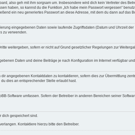
ard, also geh mit ihm sorgsam um. Insbesondere wird dich kein Vertreter des Betre
essen haben, so kannst du die Funktion „Ich habe mein Passwort vergessen“ benut
ßend ein neu generiertes Passwort an diese Adresse, mit dem du dann auf das Bo
trierung eingegebenen Daten sowie laufende Zugriffsdaten (Datum und Uhrzeit de
rds zu verwenden.
itte weitergeben, sofern er nicht auf Grund gesetzlicher Regelungen zur Weitergab
egebenen Daten und deine Beiträge je nach Konfiguration im Internet verfügbar un
 dir angegebenen Kontaktdaten zu kontaktieren, sofern dies zur Übermittlung zentra
 du dies an entsprechender Stelle erlaubt hast.
phpBB-Software umfassen. Sofern der Betreiber in anderen Bereichen seiner Softwa
r dich gespeichert sind.
rlangen. Kontaktiere hierzu bitte den Betreiber.