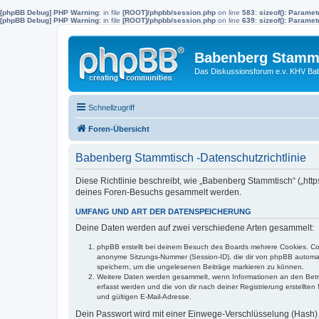
[phpBB Debug] PHP Warning
: in file
[ROOT]/phpbb/session.php
on line
583
:
sizeof(): Parame
[phpBB Debug] PHP Warning
: in file
[ROOT]/phpbb/session.php
on line
639
:
sizeof(): Parame
Babenberg Stamm
Das Diskussionsforum e.v. KHV Ba
Schnellzugriff
Foren-Übersicht
Babenberg Stammtisch -Datenschutzrichtlinie
Diese Richtlinie beschreibt, wie „Babenberg Stammtisch“ („ht
deines Foren-Besuchs gesammelt werden.
UMFANG UND ART DER DATENSPEICHERUNG
Deine Daten werden auf zwei verschiedene Arten gesammelt:
phpBB erstellt bei deinem Besuch des Boards mehrere Cookies. Cook
anonyme Sitzungs-Nummer (Session-ID), die dir von phpBB automatis
speichern, um die ungelesenen Beiträge markieren zu können.
Weitere Daten werden gesammelt, wenn Informationen an den Betreibe
erfasst werden und die von dir nach deiner Registrierung erstell
und gültigen E-Mail-Adresse.
Dein Passwort wird mit einer Einwege-Verschlüsselung (Hash) g