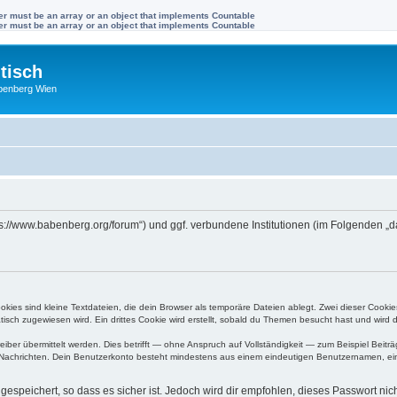
ter must be an array or an object that implements Countable
ter must be an array or an object that implements Countable
tisch
benberg Wien
tps://www.babenberg.org/forum“) und ggf. verbundene Institutionen (im Folgenden
ies sind kleine Textdateien, die dein Browser als temporäre Dateien ablegt. Zwei dieser Cooki
ch zugewiesen wird. Ein drittes Cookie wird erstellt, sobald du Themen besucht hast und wird 
r übermittelt werden. Dies betrifft — ohne Anspruch auf Vollständigkeit — zum Beispiel Beiträg
ten Nachrichten. Dein Benutzerkonto besteht mindestens aus einem eindeutigen Benutzernamen, 
espeichert, so dass es sicher ist. Jedoch wird dir empfohlen, dieses Passwort ni