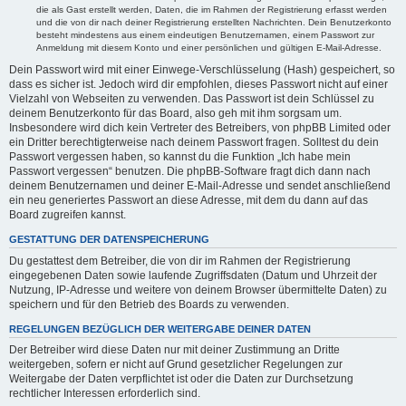
die als Gast erstellt werden, Daten, die im Rahmen der Registrierung erfasst werden
und die von dir nach deiner Registrierung erstellten Nachrichten. Dein Benutzerkonto
besteht mindestens aus einem eindeutigen Benutzernamen, einem Passwort zur
Anmeldung mit diesem Konto und einer persönlichen und gültigen E-Mail-Adresse.
Dein Passwort wird mit einer Einwege-Verschlüsselung (Hash) gespeichert, so
dass es sicher ist. Jedoch wird dir empfohlen, dieses Passwort nicht auf einer
Vielzahl von Webseiten zu verwenden. Das Passwort ist dein Schlüssel zu
deinem Benutzerkonto für das Board, also geh mit ihm sorgsam um.
Insbesondere wird dich kein Vertreter des Betreibers, von phpBB Limited oder
ein Dritter berechtigterweise nach deinem Passwort fragen. Solltest du dein
Passwort vergessen haben, so kannst du die Funktion „Ich habe mein
Passwort vergessen“ benutzen. Die phpBB-Software fragt dich dann nach
deinem Benutzernamen und deiner E-Mail-Adresse und sendet anschließend
ein neu generiertes Passwort an diese Adresse, mit dem du dann auf das
Board zugreifen kannst.
GESTATTUNG DER DATENSPEICHERUNG
Du gestattest dem Betreiber, die von dir im Rahmen der Registrierung
eingegebenen Daten sowie laufende Zugriffsdaten (Datum und Uhrzeit der
Nutzung, IP-Adresse und weitere von deinem Browser übermittelte Daten) zu
speichern und für den Betrieb des Boards zu verwenden.
REGELUNGEN BEZÜGLICH DER WEITERGABE DEINER DATEN
Der Betreiber wird diese Daten nur mit deiner Zustimmung an Dritte
weitergeben, sofern er nicht auf Grund gesetzlicher Regelungen zur
Weitergabe der Daten verpflichtet ist oder die Daten zur Durchsetzung
rechtlicher Interessen erforderlich sind.