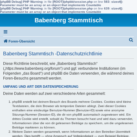
[phpBB Debug] PHP Warning
: in file
[ROOT]/phpbb/session.php
on line
583
:
sizeof():
Parameter must be an array or an object that implements Countable
[phpBB Debug] PHP Warning
: in file
[ROOT]/phpbb/session.php
on line
639
:
sizeof():
Parameter must be an array or an object that implements Countable
Babenberg Stammtisch
S
Foren-Übersicht
u
Babenberg Stammtisch -Datenschutzrichtlinie
c
h
Diese Richtlinie beschreibt, wie „Babenberg Stammtisch“
(„https://www.babenberg.org/forum“) und ggf. verbundene Institutionen (im
e
Folgenden „das Board“) und phpBB die Daten verwenden, die während deines
Foren-Besuchs gesammelt werden.
UMFANG UND ART DER DATENSPEICHERUNG
Deine Daten werden auf zwei verschiedene Arten gesammelt:
phpBB erstellt bei deinem Besuch des Boards mehrere Cookies. Cookies sind kleine
Textdateien, die dein Browser als temporäre Dateien ablegt. Zwei dieser Cookies
enthalten eine eindeutige Benutzer-Nummer (Benutzer-ID) sowie eine anonyme
Sitzungs-Nummer (Session-ID), die dir von phpBB automatisch zugewiesen wird. Ein
drittes Cookie wird erstellt, sobald du Themen besucht hast und wird dazu verwendet,
Informationen über die von dir gelesenen Beiträge zu speichern, um die ungelesenen
Beiträge markieren zu können.
Weitere Daten werden gesammelt, wenn Informationen an den Betreiber übermittelt
werden. Dies betrifft — ohne Anspruch auf Vollständigkeit — zum Beispiel Beiträge,