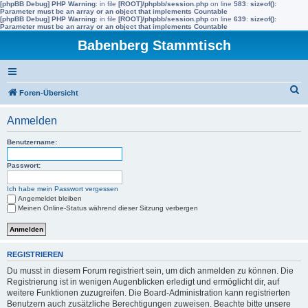
[phpBB Debug] PHP Warning
: in file
[ROOT]/phpbb/session.php
on line
583
:
sizeof():
Parameter must be an array or an object that implements Countable
[phpBB Debug] PHP Warning
: in file
[ROOT]/phpbb/session.php
on line
639
:
sizeof():
Parameter must be an array or an object that implements Countable
Babenberg Stammtisch
S
Foren-Übersicht
u
Anmelden
c
h
Benutzername:
e
Passwort:
Ich habe mein Passwort vergessen
Angemeldet bleiben
Meinen Online-Status während dieser Sitzung verbergen
REGISTRIEREN
Du musst in diesem Forum registriert sein, um dich anmelden zu können. Die
Registrierung ist in wenigen Augenblicken erledigt und ermöglicht dir, auf
weitere Funktionen zuzugreifen. Die Board-Administration kann registrierten
Benutzern auch zusätzliche Berechtigungen zuweisen. Beachte bitte unsere