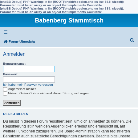
[phpBB Debug] PHP Warning
: in file
[ROOT]/phpbb/session.php
on line
583
:
sizeof():
Parameter must be an array or an object that implements Countable
[phpBB Debug] PHP Warning
: in file
[ROOT]/phpbb/session.php
on line
639
:
sizeof():
Parameter must be an array or an object that implements Countable
Babenberg Stammtisch
S
Foren-Übersicht
u
Anmelden
c
h
Benutzername:
e
Passwort:
Ich habe mein Passwort vergessen
Angemeldet bleiben
Meinen Online-Status während dieser Sitzung verbergen
REGISTRIEREN
Du musst in diesem Forum registriert sein, um dich anmelden zu können. Die
Registrierung ist in wenigen Augenblicken erledigt und ermöglicht dir, auf
weitere Funktionen zuzugreifen. Die Board-Administration kann registrierten
Benutzern auch zusätzliche Berechtigungen zuweisen. Beachte bitte unsere