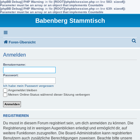
[phpBB Debug] PHP Warning
: in file
[ROOT]/phpbb/session.php
on line
583
:
sizeof():
Parameter must be an array or an object that implements Countable
[phpBB Debug] PHP Warning
: in file
[ROOT]/phpbb/session.php
on line
639
:
sizeof():
Parameter must be an array or an object that implements Countable
Babenberg Stammtisch
S
Foren-Übersicht
u
Anmelden
c
h
Benutzername:
e
Passwort:
Ich habe mein Passwort vergessen
Angemeldet bleiben
Meinen Online-Status während dieser Sitzung verbergen
REGISTRIEREN
Du musst in diesem Forum registriert sein, um dich anmelden zu können. Die
Registrierung ist in wenigen Augenblicken erledigt und ermöglicht dir, auf
weitere Funktionen zuzugreifen. Die Board-Administration kann registrierten
Benutzern auch zusätzliche Berechtigungen zuweisen. Beachte bitte unsere