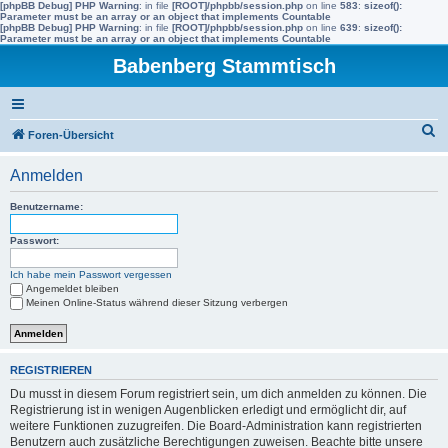
[phpBB Debug] PHP Warning
: in file
[ROOT]/phpbb/session.php
on line
583
:
sizeof():
Parameter must be an array or an object that implements Countable
[phpBB Debug] PHP Warning
: in file
[ROOT]/phpbb/session.php
on line
639
:
sizeof():
Parameter must be an array or an object that implements Countable
Babenberg Stammtisch
S
Foren-Übersicht
u
Anmelden
c
h
Benutzername:
e
Passwort:
Ich habe mein Passwort vergessen
Angemeldet bleiben
Meinen Online-Status während dieser Sitzung verbergen
REGISTRIEREN
Du musst in diesem Forum registriert sein, um dich anmelden zu können. Die
Registrierung ist in wenigen Augenblicken erledigt und ermöglicht dir, auf
weitere Funktionen zuzugreifen. Die Board-Administration kann registrierten
Benutzern auch zusätzliche Berechtigungen zuweisen. Beachte bitte unsere