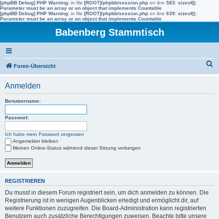
[phpBB Debug] PHP Warning
: in file
[ROOT]/phpbb/session.php
on line
583
:
sizeof():
Parameter must be an array or an object that implements Countable
[phpBB Debug] PHP Warning
: in file
[ROOT]/phpbb/session.php
on line
639
:
sizeof():
Parameter must be an array or an object that implements Countable
Babenberg Stammtisch
S
Foren-Übersicht
u
Anmelden
c
h
Benutzername:
e
Passwort:
Ich habe mein Passwort vergessen
Angemeldet bleiben
Meinen Online-Status während dieser Sitzung verbergen
REGISTRIEREN
Du musst in diesem Forum registriert sein, um dich anmelden zu können. Die
Registrierung ist in wenigen Augenblicken erledigt und ermöglicht dir, auf
weitere Funktionen zuzugreifen. Die Board-Administration kann registrierten
Benutzern auch zusätzliche Berechtigungen zuweisen. Beachte bitte unsere