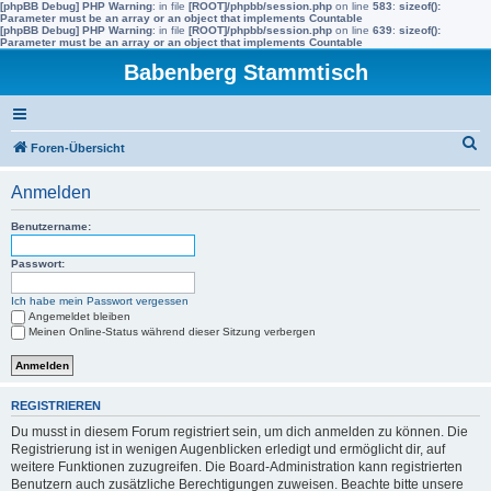
[phpBB Debug] PHP Warning
: in file
[ROOT]/phpbb/session.php
on line
583
:
sizeof():
Parameter must be an array or an object that implements Countable
[phpBB Debug] PHP Warning
: in file
[ROOT]/phpbb/session.php
on line
639
:
sizeof():
Parameter must be an array or an object that implements Countable
Babenberg Stammtisch
S
Foren-Übersicht
u
Anmelden
c
h
Benutzername:
e
Passwort:
Ich habe mein Passwort vergessen
Angemeldet bleiben
Meinen Online-Status während dieser Sitzung verbergen
REGISTRIEREN
Du musst in diesem Forum registriert sein, um dich anmelden zu können. Die
Registrierung ist in wenigen Augenblicken erledigt und ermöglicht dir, auf
weitere Funktionen zuzugreifen. Die Board-Administration kann registrierten
Benutzern auch zusätzliche Berechtigungen zuweisen. Beachte bitte unsere