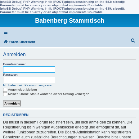
[phpBB Debug] PHP Warning
: in file
[ROOT]/phpbb/session.php
on line
583
:
sizeof():
Parameter must be an array or an object that implements Countable
[phpBB Debug] PHP Warning
: in file
[ROOT]/phpbb/session.php
on line
639
:
sizeof():
Parameter must be an array or an object that implements Countable
Babenberg Stammtisch
S
Foren-Übersicht
u
Anmelden
c
h
Benutzername:
e
Passwort:
Ich habe mein Passwort vergessen
Angemeldet bleiben
Meinen Online-Status während dieser Sitzung verbergen
REGISTRIEREN
Du musst in diesem Forum registriert sein, um dich anmelden zu können. Die
Registrierung ist in wenigen Augenblicken erledigt und ermöglicht dir, auf
weitere Funktionen zuzugreifen. Die Board-Administration kann registrierten
Benutzern auch zusätzliche Berechtigungen zuweisen. Beachte bitte unsere