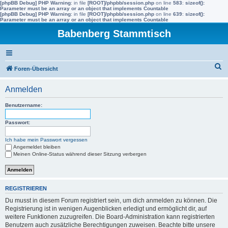
[phpBB Debug] PHP Warning
: in file
[ROOT]/phpbb/session.php
on line
583
:
sizeof():
Parameter must be an array or an object that implements Countable
[phpBB Debug] PHP Warning
: in file
[ROOT]/phpbb/session.php
on line
639
:
sizeof():
Parameter must be an array or an object that implements Countable
Babenberg Stammtisch
S
Foren-Übersicht
u
Anmelden
c
h
Benutzername:
e
Passwort:
Ich habe mein Passwort vergessen
Angemeldet bleiben
Meinen Online-Status während dieser Sitzung verbergen
REGISTRIEREN
Du musst in diesem Forum registriert sein, um dich anmelden zu können. Die
Registrierung ist in wenigen Augenblicken erledigt und ermöglicht dir, auf
weitere Funktionen zuzugreifen. Die Board-Administration kann registrierten
Benutzern auch zusätzliche Berechtigungen zuweisen. Beachte bitte unsere