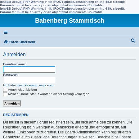
[phpBB Debug] PHP Warning
: in file
[ROOT]/phpbb/session.php
on line
583
:
sizeof():
Parameter must be an array or an object that implements Countable
[phpBB Debug] PHP Warning
: in file
[ROOT]/phpbb/session.php
on line
639
:
sizeof():
Parameter must be an array or an object that implements Countable
Babenberg Stammtisch
S
Foren-Übersicht
u
Anmelden
c
h
Benutzername:
e
Passwort:
Ich habe mein Passwort vergessen
Angemeldet bleiben
Meinen Online-Status während dieser Sitzung verbergen
REGISTRIEREN
Du musst in diesem Forum registriert sein, um dich anmelden zu können. Die
Registrierung ist in wenigen Augenblicken erledigt und ermöglicht dir, auf
weitere Funktionen zuzugreifen. Die Board-Administration kann registrierten
Benutzern auch zusätzliche Berechtigungen zuweisen. Beachte bitte unsere