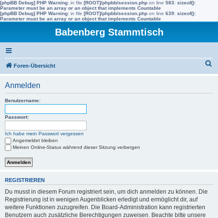
[phpBB Debug] PHP Warning
: in file
[ROOT]/phpbb/session.php
on line
583
:
sizeof():
Parameter must be an array or an object that implements Countable
[phpBB Debug] PHP Warning
: in file
[ROOT]/phpbb/session.php
on line
639
:
sizeof():
Parameter must be an array or an object that implements Countable
Babenberg Stammtisch
S
Foren-Übersicht
u
Anmelden
c
h
Benutzername:
e
Passwort:
Ich habe mein Passwort vergessen
Angemeldet bleiben
Meinen Online-Status während dieser Sitzung verbergen
REGISTRIEREN
Du musst in diesem Forum registriert sein, um dich anmelden zu können. Die
Registrierung ist in wenigen Augenblicken erledigt und ermöglicht dir, auf
weitere Funktionen zuzugreifen. Die Board-Administration kann registrierten
Benutzern auch zusätzliche Berechtigungen zuweisen. Beachte bitte unsere