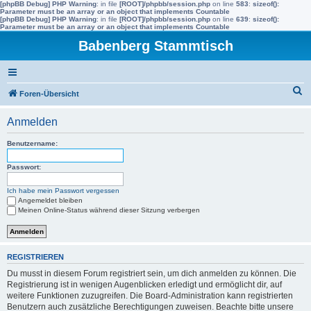
[phpBB Debug] PHP Warning
: in file
[ROOT]/phpbb/session.php
on line
583
:
sizeof():
Parameter must be an array or an object that implements Countable
[phpBB Debug] PHP Warning
: in file
[ROOT]/phpbb/session.php
on line
639
:
sizeof():
Parameter must be an array or an object that implements Countable
Babenberg Stammtisch
S
Foren-Übersicht
u
Anmelden
c
h
Benutzername:
e
Passwort:
Ich habe mein Passwort vergessen
Angemeldet bleiben
Meinen Online-Status während dieser Sitzung verbergen
REGISTRIEREN
Du musst in diesem Forum registriert sein, um dich anmelden zu können. Die
Registrierung ist in wenigen Augenblicken erledigt und ermöglicht dir, auf
weitere Funktionen zuzugreifen. Die Board-Administration kann registrierten
Benutzern auch zusätzliche Berechtigungen zuweisen. Beachte bitte unsere