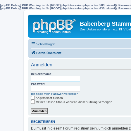
[phpBB Debug] PHP Warning
: in file
[ROOT]/phpbb/session.php
on line
583
:
sizeof(): Parame
[phpBB Debug] PHP Warning
: in file
[ROOT]/phpbb/session.php
on line
639
:
sizeof(): Parame
Babenberg Stamm
Das Diskussionsforum e.v. KHV Ba
Schnellzugriff
Foren-Übersicht
Anmelden
Benutzername:
Passwort:
Ich habe mein Passwort vergessen
Angemeldet bleiben
Meinen Online-Status während dieser Sitzung verbergen
REGISTRIEREN
Du musst in diesem Forum registriert sein, um dich anmelden zu