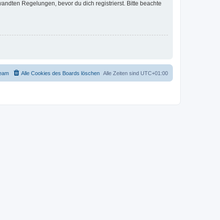
ndten Regelungen, bevor du dich registrierst. Bitte beachte
eam
Alle Cookies des Boards löschen
Alle Zeiten sind
UTC+01:00