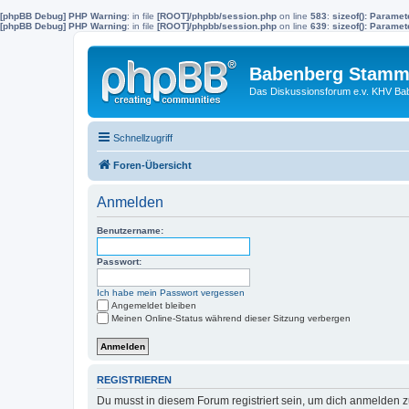
[phpBB Debug] PHP Warning
: in file
[ROOT]/phpbb/session.php
on line
583
:
sizeof(): Parame
[phpBB Debug] PHP Warning
: in file
[ROOT]/phpbb/session.php
on line
639
:
sizeof(): Parame
Babenberg Stamm
Das Diskussionsforum e.v. KHV Ba
Schnellzugriff
Foren-Übersicht
Anmelden
Benutzername:
Passwort:
Ich habe mein Passwort vergessen
Angemeldet bleiben
Meinen Online-Status während dieser Sitzung verbergen
REGISTRIEREN
Du musst in diesem Forum registriert sein, um dich anmelden zu