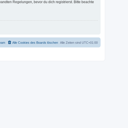
ndten Regelungen, bevor du dich registrierst. Bitte beachte
eam
Alle Cookies des Boards löschen
Alle Zeiten sind
UTC+01:00