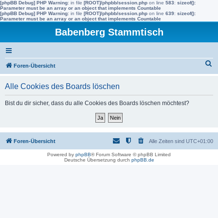
[phpBB Debug] PHP Warning
: in file
[ROOT]/phpbb/session.php
on line
583
:
sizeof():
Parameter must be an array or an object that implements Countable
[phpBB Debug] PHP Warning
: in file
[ROOT]/phpbb/session.php
on line
639
:
sizeof():
Parameter must be an array or an object that implements Countable
Babenberg Stammtisch
S
Foren-Übersicht
u
Alle Cookies des Boards löschen
c
h
Bist du dir sicher, dass du alle Cookies des Boards löschen möchtest?
e
Foren-Übersicht
Alle Zeiten sind
UTC+01:00
Powered by
phpBB
® Forum Software © phpBB Limited
Deutsche Übersetzung durch
phpBB.de