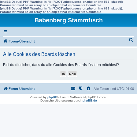
[phpBB Debug] PHP Warning
: in file
[ROOT]/phpbb/session.php
on line
583
:
sizeof():
Parameter must be an array or an object that implements Countable
[phpBB Debug] PHP Warning
: in file
[ROOT]/phpbb/session.php
on line
639
:
sizeof():
Parameter must be an array or an object that implements Countable
Babenberg Stammtisch
S
Foren-Übersicht
u
Alle Cookies des Boards löschen
c
h
Bist du dir sicher, dass du alle Cookies des Boards löschen möchtest?
e
Foren-Übersicht
Alle Zeiten sind
UTC+01:00
Powered by
phpBB
® Forum Software © phpBB Limited
Deutsche Übersetzung durch
phpBB.de