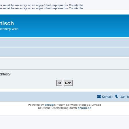
ter must be an array or an object that implements Countable
ter must be an array or an object that implements Countable
tisch
benberg Wien
chtest?
Kontakt
Das T
Powered by
phpBB
® Forum Software © phpBB Limited
Deutsche Übersetzung durch
phpBB.de