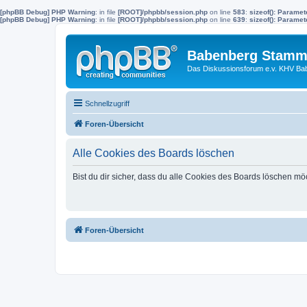
[phpBB Debug] PHP Warning
: in file
[ROOT]/phpbb/session.php
on line
583
:
sizeof(): Parame
[phpBB Debug] PHP Warning
: in file
[ROOT]/phpbb/session.php
on line
639
:
sizeof(): Parame
Babenberg Stamm
Das Diskussionsforum e.v. KHV Ba
Schnellzugriff
Foren-Übersicht
Alle Cookies des Boards löschen
Bist du dir sicher, dass du alle Cookies des Boards löschen mö
Foren-Übersicht