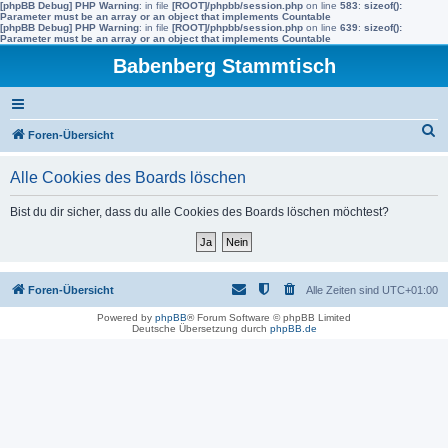
[phpBB Debug] PHP Warning
: in file
[ROOT]/phpbb/session.php
on line
583
:
sizeof():
Parameter must be an array or an object that implements Countable
[phpBB Debug] PHP Warning
: in file
[ROOT]/phpbb/session.php
on line
639
:
sizeof():
Parameter must be an array or an object that implements Countable
Babenberg Stammtisch
S
Foren-Übersicht
u
Alle Cookies des Boards löschen
c
h
Bist du dir sicher, dass du alle Cookies des Boards löschen möchtest?
e
Foren-Übersicht
Alle Zeiten sind
UTC+01:00
Powered by
phpBB
® Forum Software © phpBB Limited
Deutsche Übersetzung durch
phpBB.de